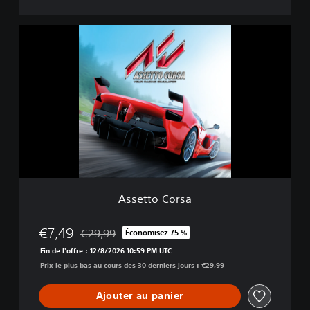
E
d
A
i
s
t
s
i
e
o
t
n
t
o
C
o
r
s
a
Assetto Corsa
€7,49
€29,99
Économisez 75 %
Remise par rapport au prix d'origine de €29,99
Fin de l'offre : 12/8/2026 10:59 PM UTC
Prix le plus bas au cours des 30 derniers jours : €29,99
Ajouter au panier