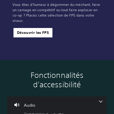
.
Vous êtes d'humeur à dégommer du méchant, faire
un carnage en compétitif ou tout faire exploser en
co-op ? Placez cette sélection de FPS dans votre
J
viseur.
o
u
a
Découvrir les FPS
b
l
e
s
a
n
s
c
Fonctionnalités
C
J
S
o
o
o
e
m
d'accessibilité
m
u
n
m
m
a
s
a
a
b
i
n
n
l
b
d
d
e
i
Audio
e
e
s
l
s
Commandes du volume