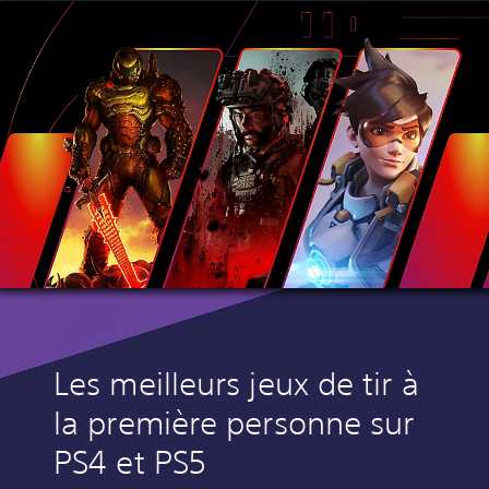
e
s
d
e
d
é
t
e
c
t
i
o
n
d
e
m
o
u
v
Les meilleurs jeux de tir à
e
m
la première personne sur
e
n
PS4 et PS5
t
s