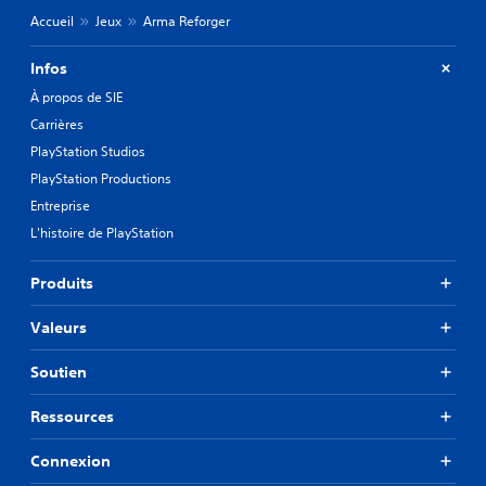
s
Accueil
Jeux
Arma Reforger
o
p
t
Infos
i
À propos de SIE
o
n
Carrières
s
PlayStation Studios
p
PlayStation Productions
e
r
Entreprise
m
L'histoire de PlayStation
e
t
t
Produits
a
n
Valeurs
t
d
Soutien
'
i
Ressources
n
v
e
Connexion
r