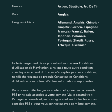
e
Genres:
Action, Stratégie, Jeu De Tir
r
s
Voix:
Anglais
i
o
Langues à l'écran:
Allemand, Anglais, Chinois -
n
simplifié, Coréen, Espagnol,
Français (France), Italien,
r
Japonais, Polonais,
é
Portugais (Brésil), Russe,
g
Tchèque, Ukrainien
l
a
b
l
Le téléchargement de ce produit est soumis aux Conditions 
e
d'utilisation de PlayStation, ainsi qu'à toute autre condition 
d
spécifique à ce produit. Si vous n'acceptez pas ces conditions, 
ne téléchargez pas ce produit. Consultez les Conditions 
e
d'utilisation pour obtenir d'autres informations importantes.
s
j
Vous pouvez télécharger ce contenu et y jouer sur la console 
o
PS5 principale associée à votre compte (via le paramètre « 
y
Partage de console et jeu hors ligne ») et sur toutes les autres 
s
consoles PS5 si vous vous connectez avec ce même compte.
t
i