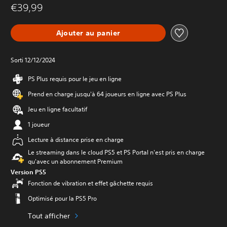
€39,99
m
a
n
Ajouter au panier
d
e
s
Sorti 12/12/2024
d
e
PS Plus requis pour le jeu en ligne
d
Prend en charge jusqu'à 64 joueurs en ligne avec PS Plus
é
t
Jeu en ligne facultatif
e
1 joueur
c
t
Lecture à distance prise en charge
i
Le streaming dans le cloud PS5 et PS Portal n'est pris en charge
o
qu'avec un abonnement Premium
n
Version PS5
d
Fonction de vibration et effet gâchette requis
e
Optimisé pour la PS5 Pro
m
o
Tout afficher
u