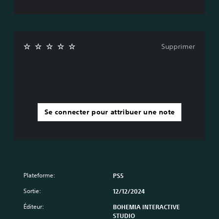
l
t
o
é
g
v
u
o
e
u
Supprimer
s
s
p
s
a
o
r
n
l
t
é
p
s
r
.
o
Se connecter pour attribuer une note
p
o
s
é
e
s
.
Plateforme:
PS5
Sortie:
12/12/2024
I
n
Éditeur:
BOHEMIA INTERACTIVE
v
STUDIO