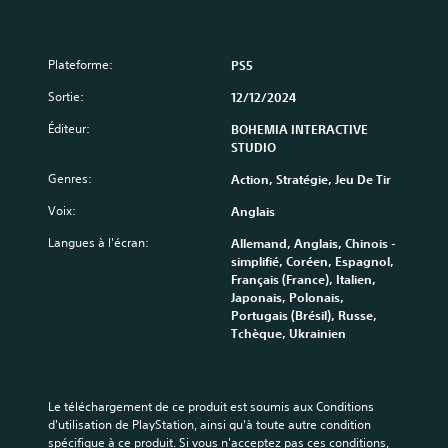
é
e
s
.
Plateforme:
PS5
Sortie:
12/12/2024
I
n
Éditeur:
BOHEMIA INTERACTIVE
v
STUDIO
e
Genres:
Action, Stratégie, Jeu De Tir
r
s
Voix:
Anglais
i
o
Langues à l'écran:
Allemand, Anglais, Chinois -
n
simplifié, Coréen, Espagnol,
Français (France), Italien,
r
Japonais, Polonais,
é
Portugais (Brésil), Russe,
g
Tchèque, Ukrainien
l
a
b
l
Le téléchargement de ce produit est soumis aux Conditions 
e
d'utilisation de PlayStation, ainsi qu'à toute autre condition 
d
spécifique à ce produit. Si vous n'acceptez pas ces conditions, 