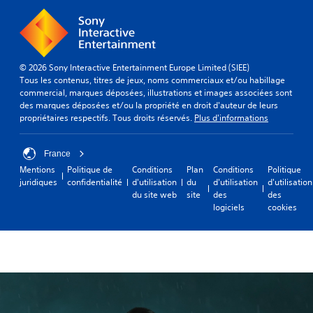
s
e
r
l
e
© 2026 Sony Interactive Entertainment Europe Limited (SIEE)
s
Tous les contenus, titres de jeux, noms commerciaux et/ou habillage
j
commercial, marques déposées, illustrations et images associées sont
o
des marques déposées et/ou la propriété en droit d'auteur de leurs
y
propriétaires respectifs. Tous droits réservés.
Plus d'informations
s
t
i
France
c
k
Mentions
Politique de
Conditions
Plan
Conditions
Politique
s
juridiques
confidentialité
d'utilisation
du
d'utilisation
d'utilisation
v
du site web
site
des
des
o
logiciels
cookies
u
s
s
o
n
t
p
r