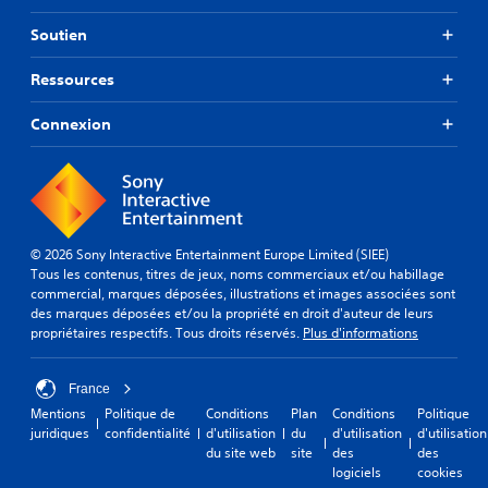
e
Soutien
r
m
e
Ressources
t
t
Connexion
a
n
t
d
'
i
n
© 2026 Sony Interactive Entertainment Europe Limited (SIEE)
v
Tous les contenus, titres de jeux, noms commerciaux et/ou habillage
e
commercial, marques déposées, illustrations et images associées sont
r
des marques déposées et/ou la propriété en droit d'auteur de leurs
s
propriétaires respectifs. Tous droits réservés.
Plus d'informations
e
r
l
France
e
Mentions
Politique de
Conditions
Plan
Conditions
Politique
s
juridiques
confidentialité
d'utilisation
du
d'utilisation
d'utilisation
j
du site web
site
des
des
o
logiciels
cookies
y