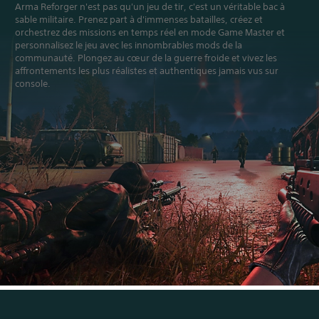
Arma Reforger n'est pas qu'un jeu de tir, c'est un véritable bac à
j
sable militaire. Prenez part à d'immenses batailles, créez et
e
orchestrez des missions en temps réel en mode Game Master et
u
personnalisez le jeu avec les innombrables mods de la
s
communauté. Plongez au cœur de la guerre froide et vivez les
a
affrontements les plus réalistes et authentiques jamais vus sur
n
console.
s
u
t
i
l
i
s
e
r
l
e
s
c
o
m
m
a
n
d