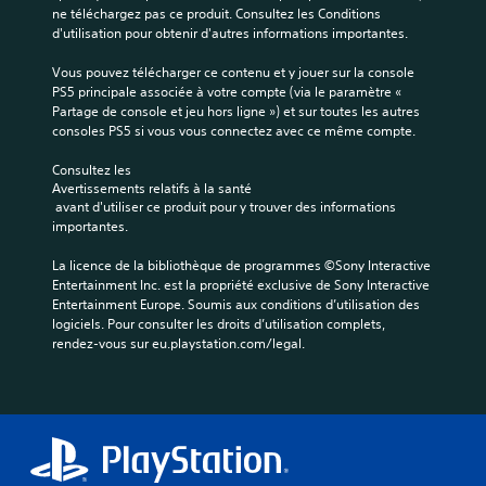
ne téléchargez pas ce produit. Consultez les Conditions 
e
d'utilisation pour obtenir d'autres informations importantes.
s
j
Vous pouvez télécharger ce contenu et y jouer sur la console 
o
PS5 principale associée à votre compte (via le paramètre « 
y
Partage de console et jeu hors ligne ») et sur toutes les autres 
s
consoles PS5 si vous vous connectez avec ce même compte.
t
i
Consultez les 
c
Avertissements relatifs à la santé
 avant d'utiliser ce produit pour y trouver des informations 
k
importantes.
s
(
La licence de la bibliothèque de programmes ©Sony Interactive 
B
Entertainment Inc. est la propriété exclusive de Sony Interactive 
a
Entertainment Europe. Soumis aux conditions d’utilisation des 
s
logiciels. Pour consulter les droits d’utilisation complets, 
i
rendez-vous sur eu.playstation.com/legal.
q
u
e
)
D
e