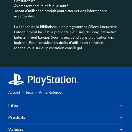
Consultez les 
c
Avertissements relatifs à la santé
 avant d'utiliser ce produit pour y trouver des informations 
k
importantes.
s
(
La licence de la bibliothèque de programmes ©Sony Interactive 
B
Entertainment Inc. est la propriété exclusive de Sony Interactive 
a
Entertainment Europe. Soumis aux conditions d’utilisation des 
s
logiciels. Pour consulter les droits d’utilisation complets, 
i
rendez-vous sur eu.playstation.com/legal.
q
u
e
)
D
e
s
Accueil
Jeux
Arma Reforger
o
p
t
Infos
i
o
Produits
n
s
Valeurs
p