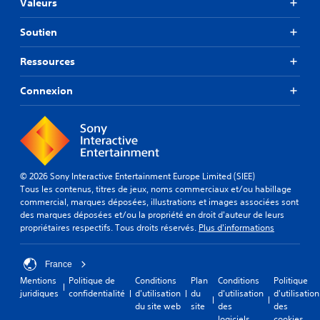
Valeurs
Soutien
Ressources
Connexion
© 2026 Sony Interactive Entertainment Europe Limited (SIEE)
Tous les contenus, titres de jeux, noms commerciaux et/ou habillage
commercial, marques déposées, illustrations et images associées sont
des marques déposées et/ou la propriété en droit d'auteur de leurs
propriétaires respectifs. Tous droits réservés.
Plus d'informations
France
Mentions
Politique de
Conditions
Plan
Conditions
Politique
juridiques
confidentialité
d'utilisation
du
d'utilisation
d'utilisation
du site web
site
des
des
logiciels
cookies