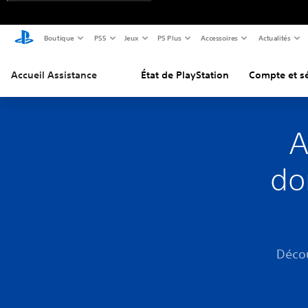
Boutique
PS5
Jeux
PS Plus
Accessoires
Actualités
Accueil Assistance
État de PlayStation
Compte et sé
A
do
Décou