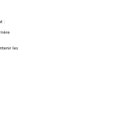
t :
rière
ntenir les