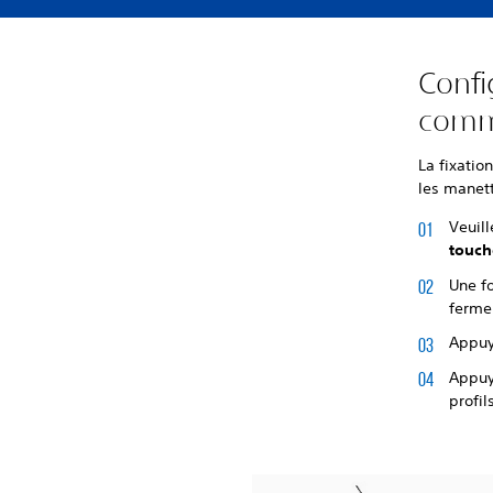
Confi
comm
La fixati
les manet
Veuil
touch
Une fo
fermem
Appuy
Appuye
profil