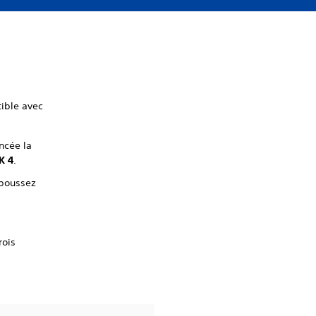
ible avec
ncée la
K 4
.
 poussez
rois