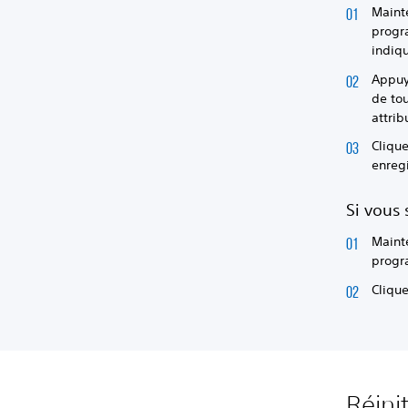
Maint
progr
indiq
Appuye
de tou
attrib
Cliqu
enregi
Si vous 
Maint
progr
Clique
Réinit