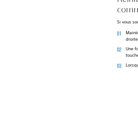
comm
Si vous sou
Maint
droite
Une fo
touch
Lors