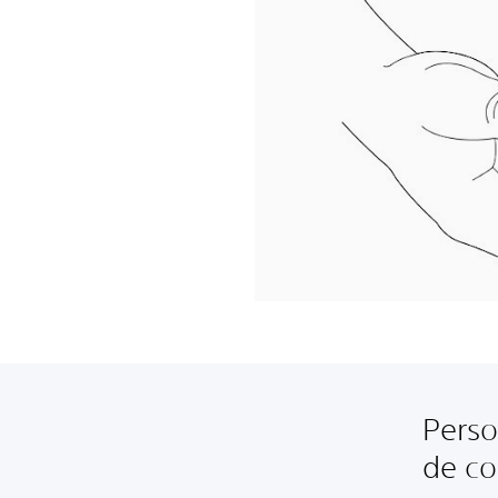
Perso
de c