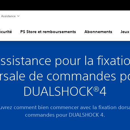
Assistance
curité
PS Store et remboursements
Abonnements
Jeux
ssistance pour la fixati
rsale de commandes p
DUALSHOCK®4
vrez comment bien commencer avec la fixation dors
commandes pour DUALSHOCK 4.