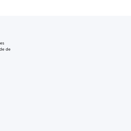
les
ode de