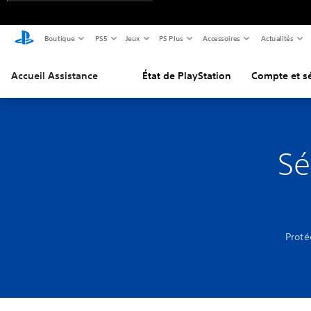
Boutique
PS5
Jeux
PS Plus
Accessoires
Actualités
Accueil Assistance
État de PlayStation
Compte et sé
Sé
Proté