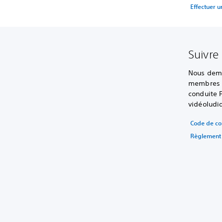
Effectuer 
Suivre
Nous dema
membres d
conduite P
vidéoludi
Code de c
Règlement 