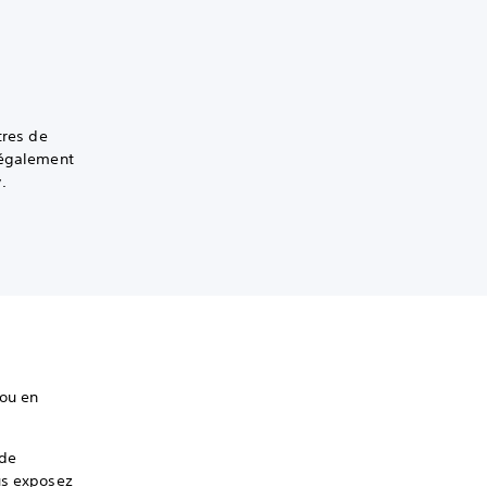
tres de
 également
.
 ou en
 de
us exposez