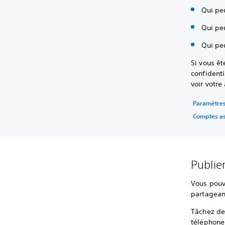
Qui pe
Qui pe
Qui peu
Si vous êt
confident
voir votre 
Paramètres 
Comptes as
Publie
Vous pouv
partagean
Tâchez de
téléphone 