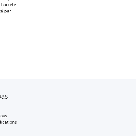
 harcèle.
té par
pas
Vous
lications