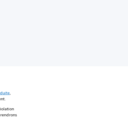
duite
,
ent.
iolation
 prendrons