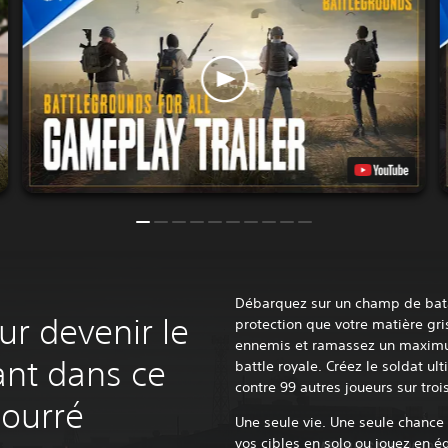
Débarquez sur un champ de batai
r devenir le
protection que votre matière gri
ennemis et ramassez un maximu
ant dans ce
battle royale. Créez le soldat ul
contre 99 autres joueurs sur troi
bourré
Une seule vie. Une seule chance 
vos cibles en solo ou jouez en é