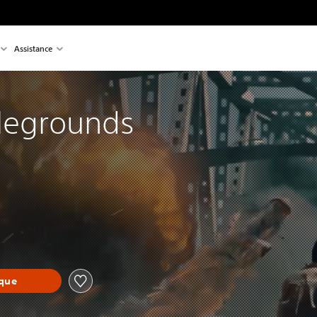
Assistance
legrounds
èque