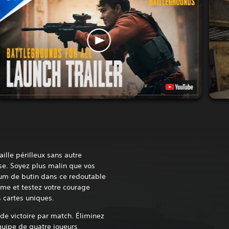
lle périlleux sans autre
se. Soyez plus malin que vos
m de butin dans ce redoutable
time et testez votre courage
s cartes uniques.
de victoire par match. Éliminez
quipe de quatre joueurs