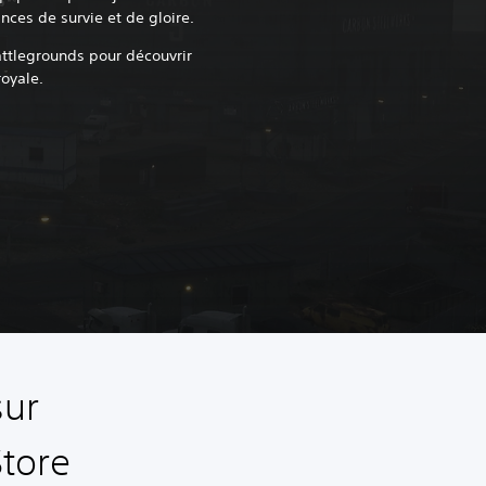
ces de survie et de gloire.
attlegrounds pour découvrir
royale.
sur
Store