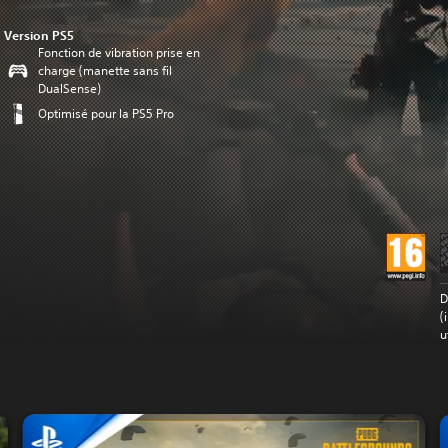
Version PS5
Fonction de vibration prise en
charge (manette sans fil
DualSense)
Optimisé pour la PS5 Pro
D
(
u