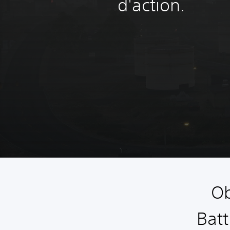
d'action.
Ob
Batt