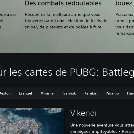
Des combats redoutables
Jouez 
s ou sur
Récupérez la meilleure arme que vous
Personnal
et
trouverez parmi une sélection de fusils de
armes po
e
sniper, de pistolets et de poêles à frire.
vous dan
remarque
ur les cartes de PUBG: Battl
Deston
Erangel
Miramar
Sanhok
Karakin
Paramo
Hav
Vikendi
Une nouvelle aventure vous atten
enneigées impitoyables - Renais