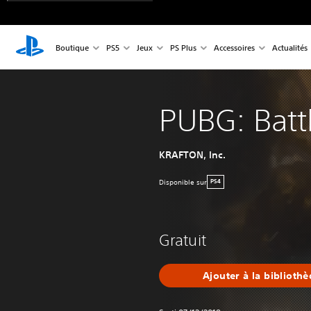
Boutique
PS5
Jeux
PS Plus
Accessoires
Actualités
PUBG: Batt
KRAFTON, Inc.
Disponible sur
PS4
Gratuit
Ajouter à la biblioth