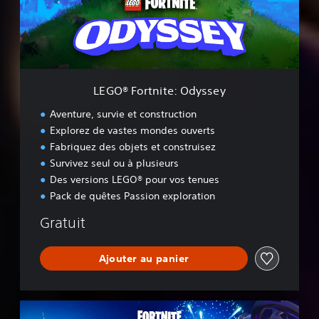
o
r
t
n
i
t
e
LEGO® Fortnite: Odyssey
:
O
Aventure, survie et construction
d
Explorez de vastes mondes ouverts
y
Fabriquez des objets et construisez
s
s
Survivez seul ou à plusieurs
e
Des versions LEGO® pour vos tenues
y
Pack de quêtes Passion exploration
Gratuit
Ajouter au panier
F