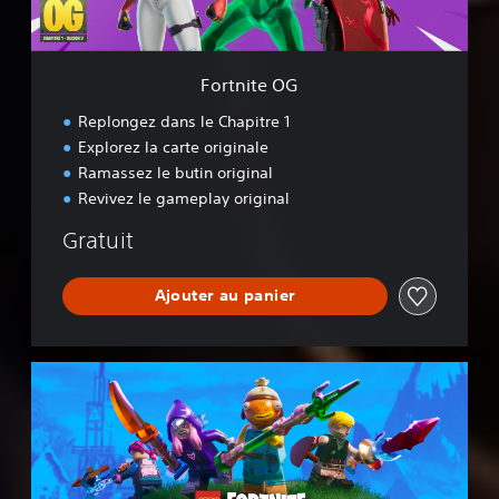
G
Fortnite OG
Replongez dans le Chapitre 1
Explorez la carte originale
Ramassez le butin original
Revivez le gameplay original
Gratuit
Ajouter au panier
L
E
G
O
®
F