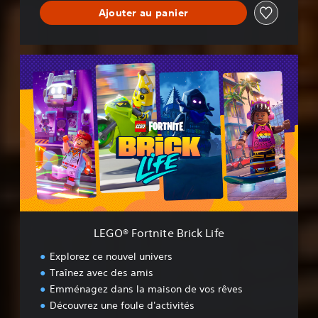
Ajouter au panier
L
E
G
O
®
F
o
r
t
n
i
t
e
LEGO® Fortnite Brick Life
B
r
Explorez ce nouvel univers
i
Traînez avec des amis
c
Emménagez dans la maison de vos rêves
k
L
Découvrez une foule d'activités
i