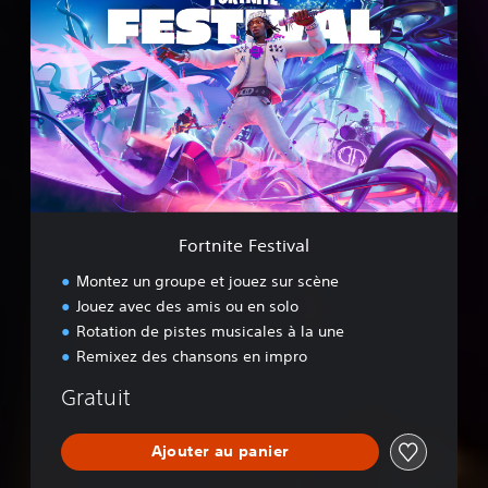
o
r
t
n
i
t
e
F
e
s
t
i
Fortnite Festival
v
a
Montez un groupe et jouez sur scène
l
Jouez avec des amis ou en solo
Rotation de pistes musicales à la une
Remixez des chansons en impro
Gratuit
Ajouter au panier