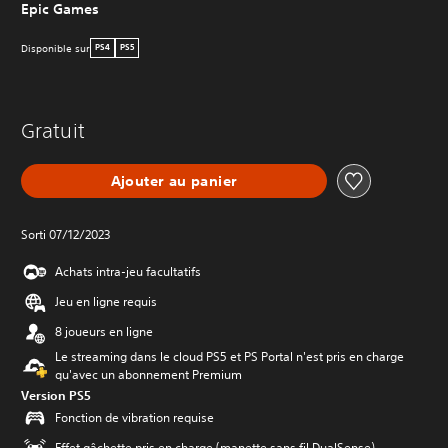
Epic Games
Disponible sur
PS4
PS5
Gratuit
Ajouter au panier
Sorti 07/12/2023
Achats intra-jeu facultatifs
Jeu en ligne requis
8 joueurs en ligne
Le streaming dans le cloud PS5 et PS Portal n'est pris en charge
qu'avec un abonnement Premium
Version PS5
Fonction de vibration requise
Effet gâchette pris en charge (manette sans fil DualSense)