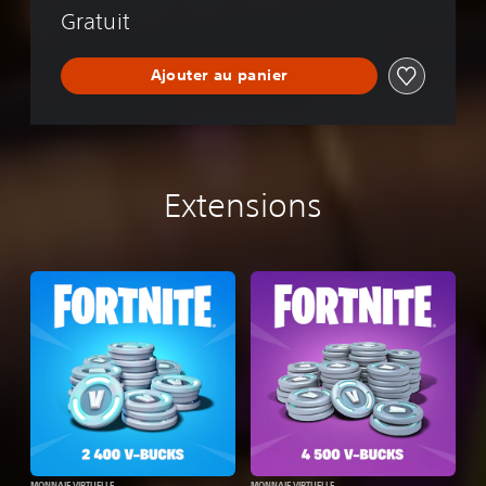
Gratuit
f
e
Ajouter au panier
Extensions
MONNAIE VIRTUELLE
MONNAIE VIRTUELLE