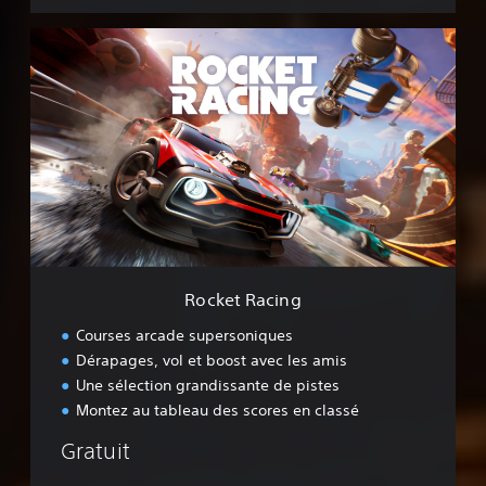
R
o
c
k
e
t
R
a
c
i
n
g
Rocket Racing
Courses arcade supersoniques
Dérapages, vol et boost avec les amis
Une sélection grandissante de pistes
Montez au tableau des scores en classé
Gratuit