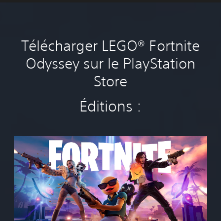
Télécharger LEGO® Fortnite
Odyssey sur le PlayStation
Store
Éditions :
F
o
r
t
n
i
t
e