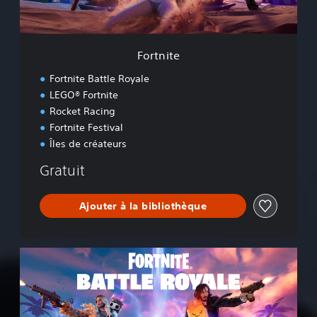
Fortnite
Fortnite Battle Royale
LEGO® Fortnite
Rocket Racing
Fortnite Festival
Îles de créateurs
Gratuit
Ajouter à la bibliothèque
F
o
r
t
n