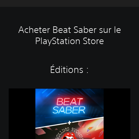
Acheter Beat Saber sur le
PlayStation Store
Éditions :
B
e
a
t
S
a
b
e
r