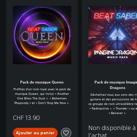
Pack de musique Queen
Pack de musique Imagi
Dragons
Profitez d'un rock royal avec le pack de
musique Queen, qui inclut « Another
Déchaînez-vous aux sons des ri
One Bites The Dust », « Bohemian
guitare et des percussions de h
Rhapsody » et « Don't Stop Me Now ».
ce groupe de rock ultracélèbre t
« Radioactive », « Thunder » ou 
« Believer ».
CHF 13.90
Non disponible à
Ajouter au panier
l'achat