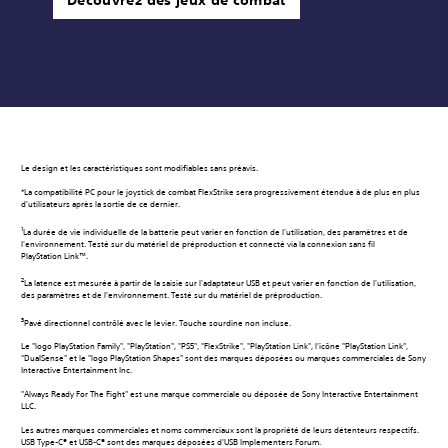
Découvrez des jeux de combat
Le design et les caractéristiques sont modifiables sans préavis.
*La compatibilité PC pour le joystick de combat FlexStrike sera progressivement étendue à de plus en plus
d'utilisateurs après la sortie de ce dernier.
1
La durée de vie individuelle de la batterie peut varier en fonction de l'utilisation, des paramètres et de
l'environnement. Testé sur du matériel de préproduction et connecté via la connexion sans fil
PlayStation Link™.
2
La latence est mesurée à partir de la saisie sur l'adaptateur USB et peut varier en fonction de l'utilisation,
des paramètres et de l'environnement. Testé sur du matériel de préproduction.
3
Pavé directionnel contrôlé avec le levier. Touche sourdine non incluse.
Le "logo PlayStation Family", "PlayStation", "PS5", "FlexStrike", "PlayStation Link", l'icône "PlayStation Link",
"DualSense" et le "logo PlayStation Shapes" sont des marques déposées ou marques commerciales de Sony
Interactive Entertainment Inc.
"Always Ready For The Fight" est une marque commerciale ou déposée de Sony Interactive Entertainment
LLC.
Les autres marques commerciales et noms commerciaux sont la propriété de leurs détenteurs respectifs.
USB Type-C® et USB-C® sont des marques déposées d'USB Implementers Forum.