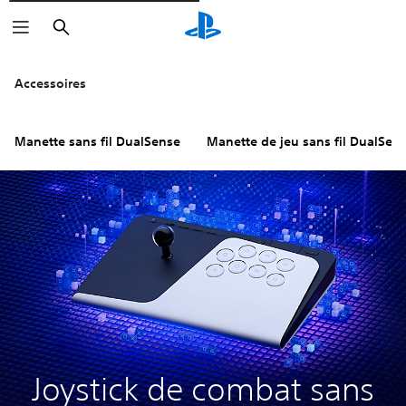
Rechercher
Cliquez sur les icônes
pour en sav
Accessoires
Manette sans fil DualSense
Manette de jeu sans fil DualSen
Joystick de combat sans