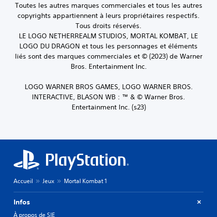
o
r
h
u
Toutes les autres marques commerciales et tous les autres
d
a
a
j
copyrights appartiennent à leurs propriétaires respectifs.
è
t
u
e
Tous droits réservés.
l
i
t
u
LE LOGO NETHERREALM STUDIOS, MORTAL KOMBAT, LE
e
o
-
s
p
LOGO DU DRAGON et tous les personnages et éléments
n
p
o
r
s
a
liés sont des marques commerciales et © (2023) de Warner
n
é
d
r
t
Bros. Entertainment Inc.
d
e
l
s
é
s
e
o
LOGO WARNER BROS GAMES, LOGO WARNER BROS.
f
m
u
u
INTERACTIVE, BLASON WB : ™ & © Warner Bros.
i
a
r
s
n
Entertainment Inc. (s23)
n
.
-
i
e
t
,
t
i
A
o
t
t
u
u
e
r
d
u
s
é
t
i
.
s
i
o
.
l
3
Accueil
Jeux
Mortal Kombat 1
i
D
s
V
Infos
e
o
r
À propos de SIE