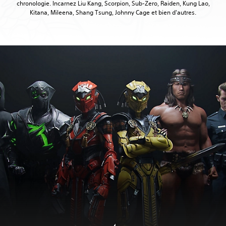
chronologie. Incarnez Liu Kang, Scorpion, Sub-Zero, Raiden, Kung Lao,
Kitana, Mileena, Shang Tsung, Johnny Cage et bien d'autres.