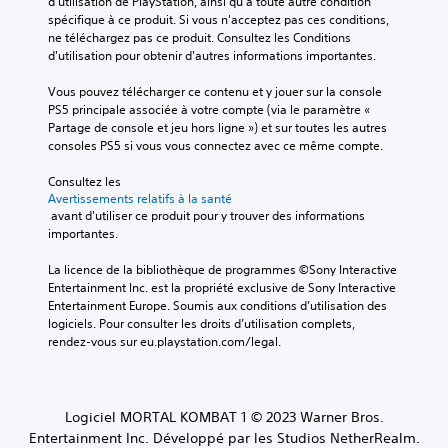
g
l
d'utilisation de PlayStation, ainsi qu'à toute autre condition 
r
l
l
u
u
spécifique à ce produit. Si vous n'acceptez pas ces conditions, 
n
l
e
r
s
ne téléchargez pas ce produit. Consultez les Conditions 
i
e
s
e
à
d'utilisation pour obtenir d'autres informations importantes.
e
s
p
r
v
s
o
e
l
o
Vous pouvez télécharger ce contenu et y jouer sur la console 
v
i
r
e
i
PS5 principale associée à votre compte (via le paramètre « 
i
t
s
s
x
Partage de console et jeu hors ligne ») et sur toutes les autres 
s
i
o
c
h
consoles PS5 si vous vous connectez avec ce même compte.
u
d
n
o
a
e
e
n
m
u
Consultez les 
l
n
a
Avertissements relatifs à la santé
m
t
l
t
g
 avant d'utiliser ce produit pour y trouver des informations 
a
e
e
i
e
importantes.
n
.
m
q
s
d
e
u
p
La licence de la bibliothèque de programmes ©Sony Interactive 
e
n
e
r
Entertainment Inc. est la propriété exclusive de Sony Interactive 
s
t
s
i
Entertainment Europe. Soumis aux conditions d’utilisation des 
s
o
u
n
logiciels. Pour consulter les droits d’utilisation complets, 
e
u
r
c
rendez-vous sur eu.playstation.com/legal.
l
p
c
i
o
a
h
p
n
r
a
a
u
v
q
u
n
Logiciel MORTAL KOMBAT 1 © 2023 Warner Bros.
i
u
x
m
b
e
Entertainment Inc. Développé par les Studios NetherRealm.
d