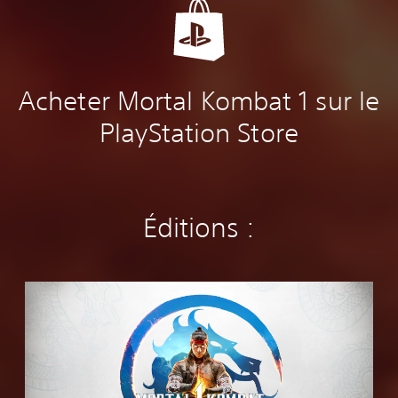
Acheter Mortal Kombat 1 sur le
PlayStation Store
Éditions :
S
t
a
n
d
a
r