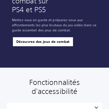
combat sur
PS4 et PS5
Mettez-vous en garde et préparez-vous aux
affrontements les plus brutaux du jeu vidéo dans ce
guide essentiel des jeux de combat.
Découvrez des jeux de combat
Fonctionnalités
A
A
S
R
T
u
u
o
e
r
d'accessibilité
t
d
u
c
a
r
i
s
o
n
e
o
-
n
s
s
m
t
f
c