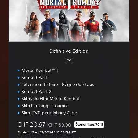
n
i
t
i
v
e
E
d
i
Definitive Edition
t
i
PS5
o
Mortal Kombat™ 1
n
Kombat Pack
Extension Histoire : Règne du khaos
Kombat Pack 2
Skins du Film Mortal Kombat
Skin Liu Kang - Tournoi
Skin JCVD pour Johnny Cage
CHF 20.97
CHF 69.90
Économisez 70 %
Remise par rapport au prix d'origine de CHF
Fin de l'offre : 12/8/2026 10:59 PM UTC