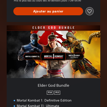
Prix le plus bas au cours des 30 derniers jours : CHF 69.90
Ajouter au panier
E
l
d
e
r
G
o
d
B
u
n
d
l
Elder God Bundle
e
PS4
PS5
Mortal Kombat 1: Definitive Edition
Mortal Kombat 11: Ultimate