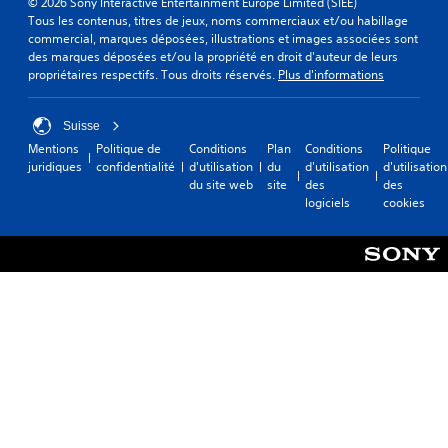
© 2026 Sony Interactive Entertainment Europe Limited (SIEE)
e
r
Tous les contenus, titres de jeux, noms commerciaux et/ou habillage
a
a
commercial, marques déposées, illustrations et images associées sont
u
t
des marques déposées et/ou la propriété en droit d'auteur de leurs
d
i
propriétaires respectifs. Tous droits réservés.
Plus d'informations
i
o
o
n
d
q
Suisse
e
u
m
Mentions
Politique de
Conditions
Plan
Conditions
Politique
i
a
juridiques
confidentialité
d'utilisation
du
d'utilisation
d'utilisation
v
n
du site web
site
des
des
o
i
logiciels
cookies
u
è
s
r
s
e
o
à
n
e
t
n
p
t
r
e
o
n
p
d
o
r
s
e
é
l
e