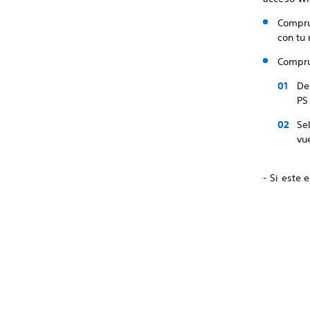
Comprue
con tu 
Comprue
De
PS
Se
vu
- Si este 