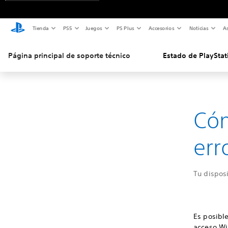
Tienda
PS5
Juegos
PS Plus
Accesorios
Noticias
As
Página principal de soporte técnico
Estado de PlayStat
Cóm
err
Tu disposi
Es posible
acceso Wi