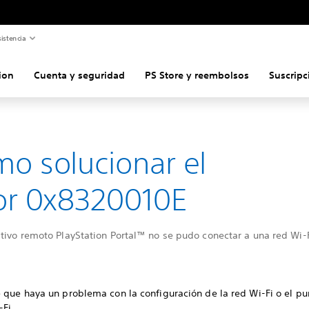
istencia
ion
Cuenta y seguridad
PS Store y reembolsos
Suscripc
o solucionar el
or 0x8320010E
tivo remoto PlayStation Portal™ no se pudo conectar a una red Wi-F
 que haya un problema con la configuración de la red Wi-Fi o el pu
-Fi.