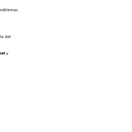
 problemas
la del
net
y