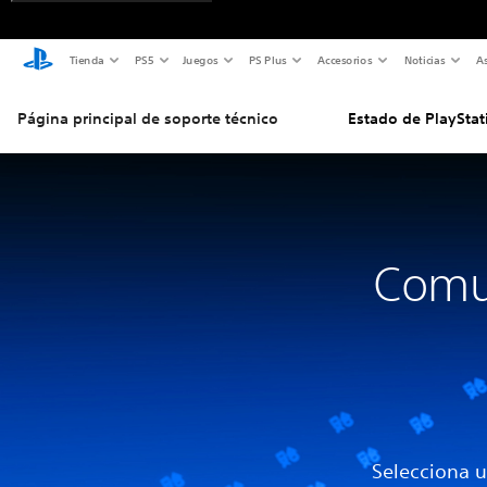
Tienda
PS5
Juegos
PS Plus
Accesorios
Noticias
As
Página principal de soporte técnico
Estado de PlayStat
Comun
Selecciona u