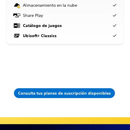
Almacenamiento en la nube
Share Play
Catálogo de juegos
Ubisoft+ Classics
Consulta tus planes de suscripción disponibles