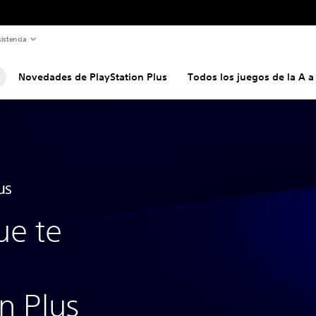
istencia
Novedades de PlayStation Plus
Todos los juegos de la A a 
ue te
n Plus