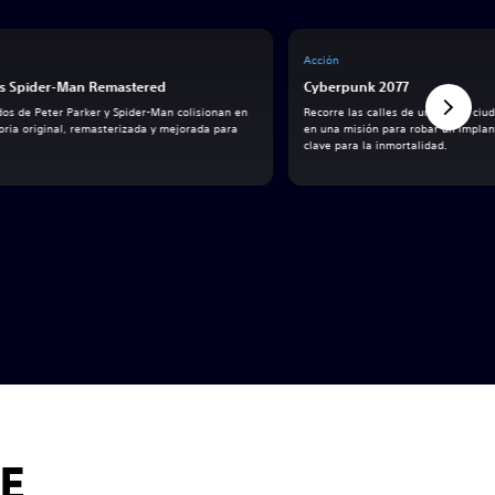
Acción
's Spider-Man Remastered
Cyberpunk 2077
os de Peter Parker y Spider-Man colisionan en
Recorre las calles de una vasta ci
toria original, remasterizada y mejorada para
en una misión para robar un implan
clave para la inmortalidad.
E