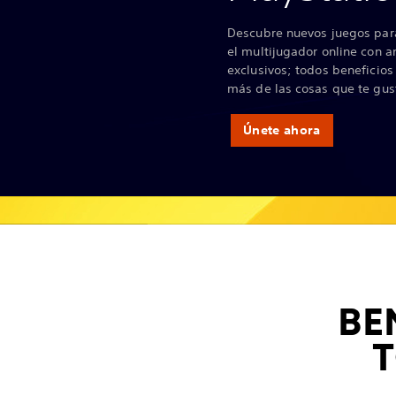
Descubre nuevos juegos para
el multijugador online con 
exclusivos; todos beneficios
más de las cosas que te gus
Únete ahora
BE
T