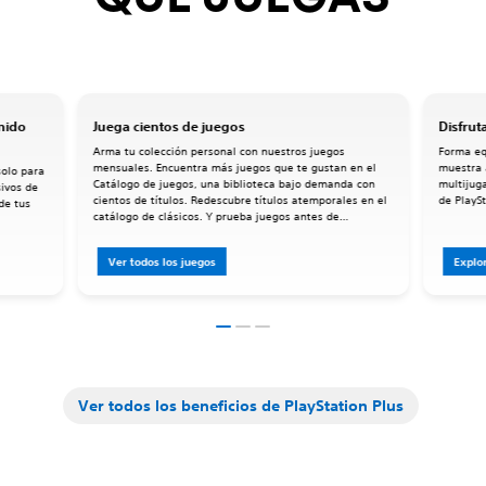
nido
Juega cientos de juegos
Disfrut
Arma tu colección personal con nuestros juegos
Forma eq
mensuales. Encuentra más juegos que te gustan en el
muestra 
solo para
Catálogo de juegos, una biblioteca bajo demanda con
multijuga
ivos de
cientos de títulos. Redescubre títulos atemporales en el
de PlaySt
de tus
catálogo de clásicos. Y prueba juegos antes de
comprarlos con Pruebas de juegos.
Ver todos los juegos
Explor
Ver todos los beneficios de PlayStation Plus