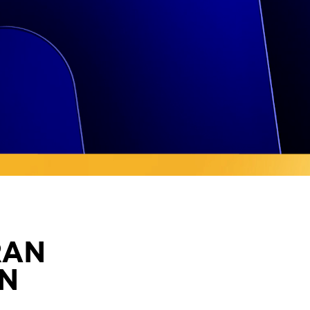
RAN
EN