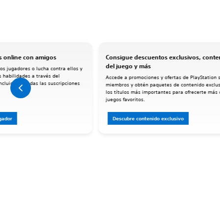
s online con amigos
Consigue descuentos exclusivos, conte
del juego y más
os jugadores o lucha contra ellos y
 habilidades a través del
Accede a promociones y ofertas de PlayStation 
ncluido en todas las suscripciones
miembros y obtén paquetes de contenido exclus
los títulos más importantes para ofrecerte más 
juegos favoritos.
gador
Descubre contenido exclusivo