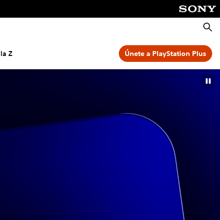
Busca
la Z
Únete a PlayStation Plus