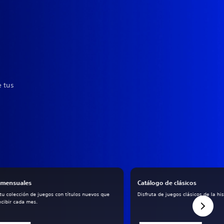
S
e tus
 mensuales
Catálogo de clásicos
tu colección de juegos con títulos nuevos que
Disfruta de juegos clásicos de la his
ecibir cada mes.