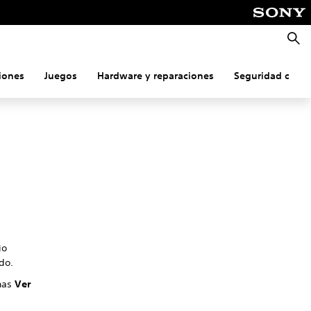
Busca
iones
Juegos
Hardware y reparaciones
Seguridad onlin
io
do.
onas
Ver