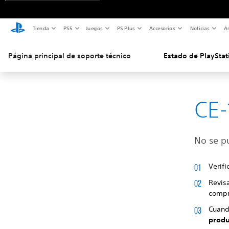
Tienda
PS5
Juegos
PS Plus
Accesorios
Noticias
As
Página principal de soporte técnico
Estado de PlayStat
CE-
No se p
Verif
Revisa
compr
Cuand
produ