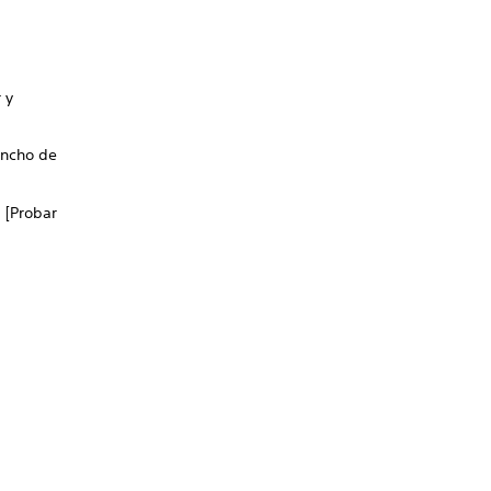
 y
ancho de
 [Probar