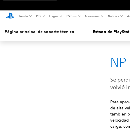
Tienda
PS5
Juegos
PS Plus
Accesorios
Noticias
As
Página principal de soporte técnico
Estado de PlayStat
NP
Se perd
volvió i
Para aprov
de alta ve
también p
velocidad
carga, com