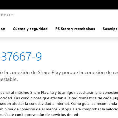
istencia
ion
Cuenta y seguridad
PS Store y reembolsos
Suscripc
-37667-9
ió la conexión de Share Play porque la conexión de re
nestable.
echar al máximo Share Play, tú y tu amigo necesitarán una conexión
locidad. Las condiciones que afectan a la red doméstica de cada ju
ueden afectar la conectividad a Internet. Como guía, se recomienda
 mínima de conexión de al menos 2 Mbps. Para comprobar la veloci
unícate con tu proveedor de servicios de red.