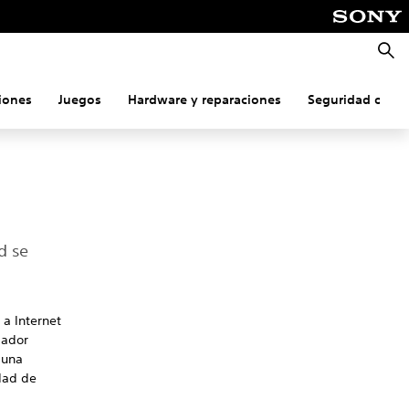
Busca
iones
Juegos
Hardware y reparaciones
Seguridad onlin
d se
 a Internet
gador
 una
dad de