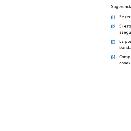
Sugerenci
Se rec
Si es
asegú
Es pos
banda
Compr
conexi