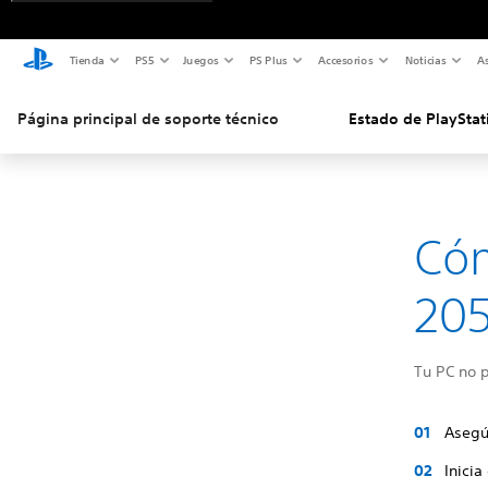
Tienda
PS5
Juegos
PS Plus
Accesorios
Noticias
As
Página principal de soporte técnico
Estado de PlayStat
Cóm
20
Tu PC no p
Asegú
Inicia