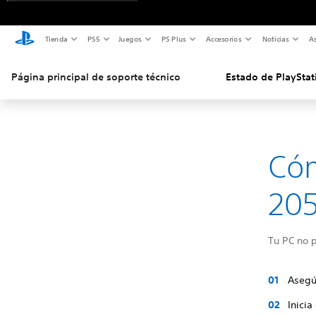
Tienda
PS5
Juegos
PS Plus
Accesorios
Noticias
As
Página principal de soporte técnico
Estado de PlayStat
Cóm
205
Tu PC no p
Asegú
Inicia