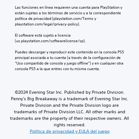
l
d
a
Las funciones en línea requieren una cuenta para PlayStation y 
a
e
r
están sujetas a los términos de servicio y a la correspondiente 
i
l
b
política de privacidad (playstation.com/Terms y 
n
o
o
playstation.com/legal/privacy-policy).
f
s
t
o
v
o
El software está sujeto a licencia 
r
o
n
(us.playstation.com/softwarelicense/sp).
m
l
e
a
ú
Puedes descargar y reproducir este contenido en la consola PS5 
s
c
m
principal asociada a tu cuenta (a través de la configuración de 
i
e
P
“Uso compartido de consola y juego offline”) y en cualquier otra 
ó
n
u
consola PS5 a la que entres con tu misma cuenta.
n
e
e
d
s
d
e
d
e
t
e
s
©2024 Evening Star Inc. Published by Private Division.
u
a
j
t
Penny's Big Breakaway is a trademark of Evening Star Inc.
u
u
o
d
Private Division and the Private Division logo are
g
r
i
a
trademarks of Private Division LLC. All other marks and
i
o
r
trademarks are the property of their respective owners. All
a
i
y
rights reserved.
l
n
d
Política de privacidad y EULA del juego
d
d
e
e
i