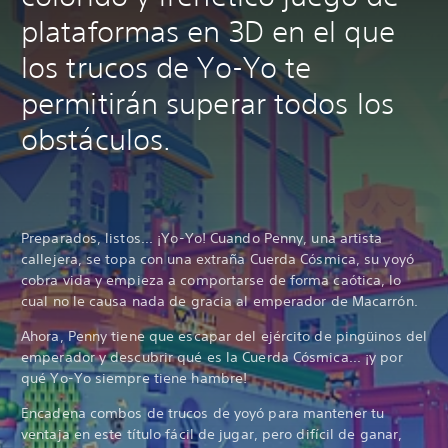
plataformas en 3D en el que
los trucos de Yo-Yo te
permitirán superar todos los
obstáculos.
Preparados, listos... ¡Yo-Yo! Cuando Penny, una artista
callejera, se topa con una extraña Cuerda Cósmica, su yoyó
cobra vida y empieza a comportarse de forma caótica, lo
cual no le causa nada de gracia al emperador de Macarrón.
Ahora, Penny tiene que escapar del ejército de pingüinos del
emperador y descubrir qué es la Cuerda Cósmica... ¡y por
qué Yo-Yo siempre tiene hambre!
Encadena combos de trucos de yoyó para mantener tu
ventaja en este título fácil de jugar, pero difícil de ganar,