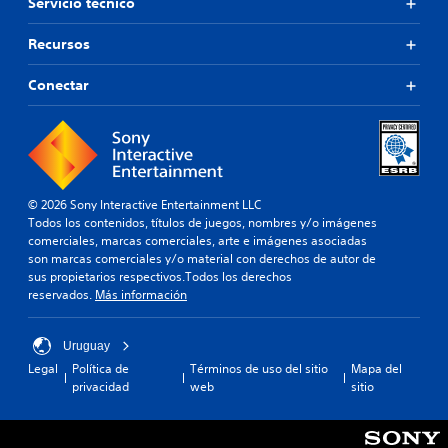
l
Servicio técnico
t
s
o
a
Recursos
.
r
o
Conectar
m
a
n
t
e
n
e
© 2026 Sony Interactive Entertainment LLC
r
Todos los contenidos, títulos de juegos, nombres y/o imágenes
p
comerciales, marcas comerciales, arte e imágenes asociadas
u
son marcas comerciales y/o material con derechos de autor de
l
sus propietarios respectivos.Todos los derechos
s
reservados.
Más información
a
d
o
Uruguay
s
Legal
Política de
Términos de uso del sitio
Mapa del
v
privacidad
web
sitio
a
r
i