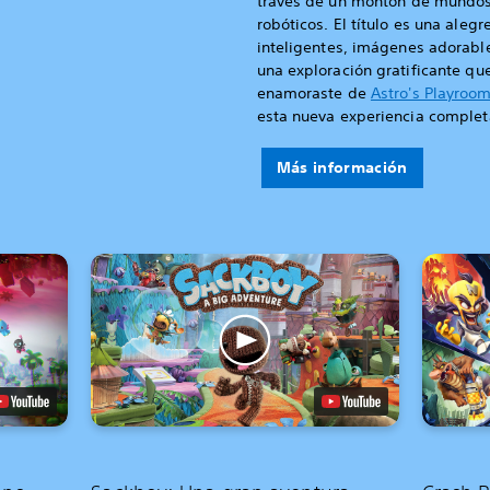
través de un montón de mundos
robóticos. El título es una ale
inteligentes, imágenes adorable
una exploración gratificante que
enamoraste de
Astro's Playroo
esta nueva experiencia comple
Más información