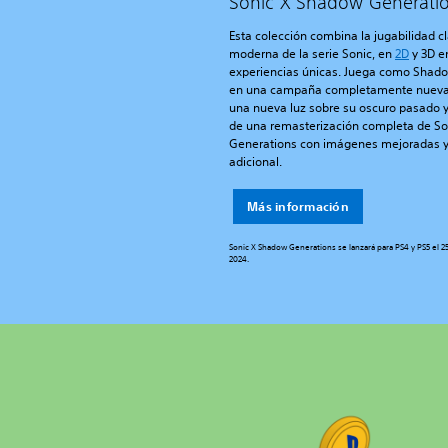
Sonic X Shadow Generati
Esta colección combina la jugabilidad cl
moderna de la serie Sonic, en
2D
y 3D e
experiencias únicas. Juega como Shadow
en una campaña completamente nueva 
una nueva luz sobre su oscuro pasado y
de una remasterización completa de So
Generations con imágenes mejoradas y
adicional.
Más información
Sonic X Shadow Generations se lanzará para PS4 y PS5 el 2
2024.