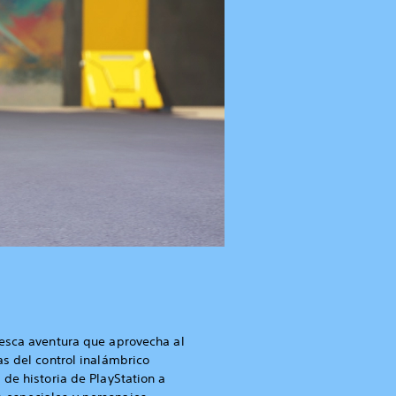
tesca aventura que aprovecha al
as del control inalámbrico
 de historia de PlayStation a