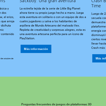
ons
Sackboy: Una gran aventura
Crash B
Time
ásica y
La estrella tejida de la serie de Little Big Planet
n dos
ahora tiene su propio juego hecho a mano. Juega
Luego de 22
, el erizo,
esta aventura en solitario o con un equipo de dos a
secuela co
que arroja
cuatro jugadores y salva a los habitantes de
demuestra 
 disfruta
arpillera de Mundo Artesano del malvado Vex.
plataforme
nic
Repleta de creatividad y sorpresas alegres, esta es
energía co
 contenido
una aventura artesana perfecta para un ícono de
disminuyó l
PlayStation.
ciertos niv
llevar hast
Crash más 
Más información
Más in
5 de octubre de
Preguntas frecuentes de juegos de plataformas 3D