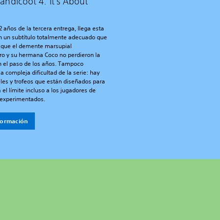
andicoot 4: It's About
 años de la tercera entrega, llega esta
n un subtítulo totalmente adecuado que
que el demente marsupial
ro y su hermana Coco no perdieron la
n el paso de los años. Tampoco
a compleja dificultad de la serie: hay
eles y trofeos que están diseñados para
a el límite incluso a los jugadores de
experimentados.
formación