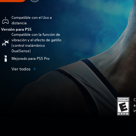
Compatible con el Uso a
distancia
Versión para PS5
Compatible con la función de
vibración y el efecto de gatillo
(control inalámbrico
DualSense)
Mejorado para PS5 Pro
Ver todos
C
a
i