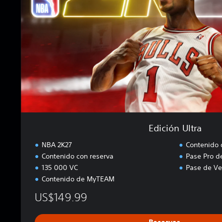
n
U
l
t
r
a
Edición Ultra
NBA 2K27
Contenido
Contenido con reserva
Pase Pro d
135 000 VC
Pase de Ve
Contenido de MyTEAM
US$149.99