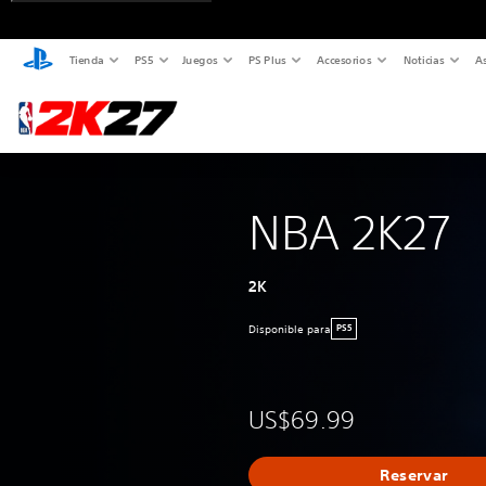
Tienda
PS5
Juegos
PS Plus
Accesorios
Noticias
As
NBA 2K27
2K
Disponible para
PS5
US$69.99
Reservar