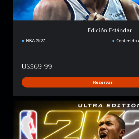
r
Edición Estándar
NBA 2K27
Contenido 
US$69.99
Reservar
E
d
i
c
i
ó