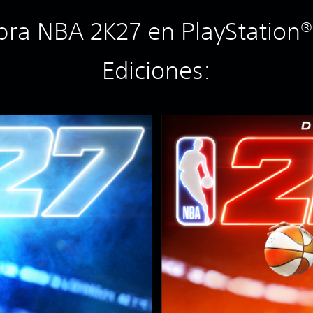
ra NBA 2K27 en PlayStation®
Ediciones:
E
d
i
c
i
ó
n
D
e
l
u
x
e