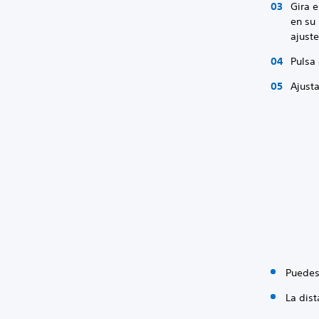
Gira e
en su 
ajust
Pulsa 
Ajusta
Puedes
La dis