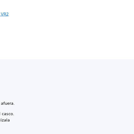
 VR2
a afuera.
 casco.
lízala