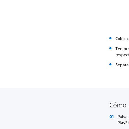
Coloca 
Ten pr
respec
Separa 
Cómo a
Pulsa 
PlaySt