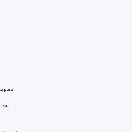
ha para
r está