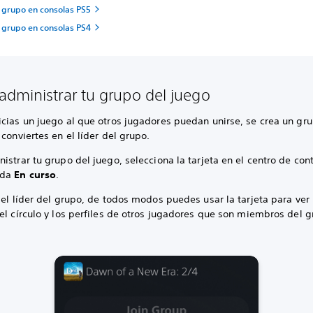
n grupo en consolas PS5
n grupo en consolas PS4
dministrar tu grupo del juego
icias un juego al que otros jugadores puedan unirse, se crea un gr
 conviertes en el líder del grupo.
istrar tu grupo del juego, selecciona la tarjeta en el centro de cont
ada
En curso
.
 el líder del grupo, de todos modos puedes usar la tarjeta para ver 
el círculo y los perfiles de otros jugadores que son miembros del 