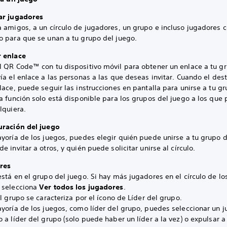
ar jugadores
a amigos, a un círculo de jugadores, un grupo e incluso jugadores c
o para que se unan a tu grupo del juego.
 enlace
l QR Code™ con tu dispositivo móvil para obtener un enlace a tu g
ía el enlace a las personas a las que deseas invitar. Cuando el dest
lace, puede seguir las instrucciones en pantalla para unirse a tu g
a función solo está disponible para los grupos del juego a los que
lquiera.
uración del juego
yoría de los juegos, puedes elegir quién puede unirse a tu grupo d
e invitar a otros, y quién puede solicitar unirse al círculo.
res
stá en el grupo del juego. Si hay más jugadores en el círculo de lo
 selecciona
Ver todos los jugadores
.
el grupo se caracteriza por el ícono de Líder del grupo.
yoría de los juegos, como líder del grupo, puedes seleccionar un j
 a líder del grupo (solo puede haber un líder a la vez) o expulsar a