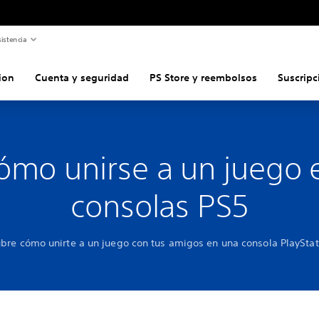
istencia
ion
Cuenta y seguridad
PS Store y reembolsos
Suscripc
ómo unirse a un juego 
consolas PS5
bre cómo unirte a un juego con tus amigos en una consola PlayStat