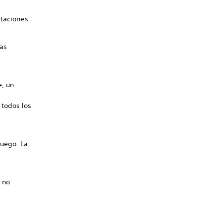
itaciones
las
e, un
 todos los
juego. La
, no