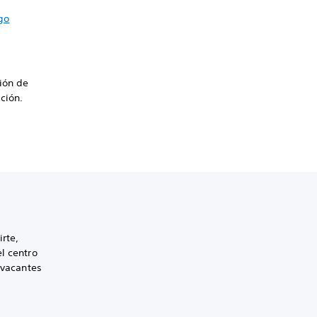
go
ión de
ación.
rte,
el centro
 vacantes