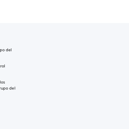
upo del
rol
los
grupo del