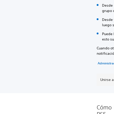
Desde e
grupo 
Desde 
luego 
Puede 
esto s
Cuando otr
notificaci
Administrar
Unirse a
Cómo i