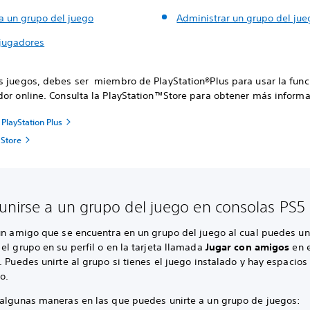
 a un grupo del juego
Administrar un grupo del jue
 jugadores
s juegos, debes ser miembro de PlayStation®Plus para usar la func
dor online. Consulta la PlayStation™Store para obtener más inform
PlayStation Plus
 Store
nirse a un grupo del juego en consolas PS5
un amigo que se encuentra en un grupo del juego al cual puedes uni
el grupo en su perfil o en la tarjeta llamada
Jugar con amigos
en 
. Puedes unirte al grupo si tienes el juego instalado y hay espacios
o.
 algunas maneras en las que puedes unirte a un grupo de juegos: