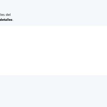
les del
detalles
.