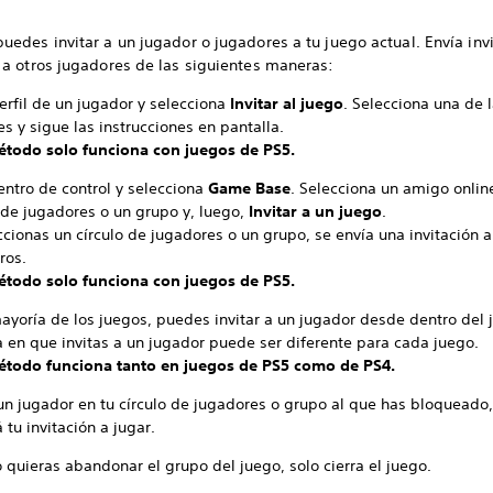
edes invitar a un jugador o jugadores a tu juego actual. Envía inv
 a otros jugadores de las siguientes maneras:
erfil de un jugador y selecciona
Invitar al juego
. Selecciona una de 
s y sigue las instrucciones en pantalla.
étodo solo funciona con juegos de PS5.
entro de control y selecciona
Game Base
. Selecciona un amigo onlin
 de jugadores o un grupo y, luego,
Invitar a un juego
.
ccionas un círculo de jugadores o un grupo, se envía una invitación a
ros.
étodo solo funciona con juegos de PS5.
ayoría de los juegos, puedes invitar a un jugador desde dentro del 
 en que invitas a un jugador puede ser diferente para cada juego.
étodo funciona tanto en juegos de PS5 como de PS4.
un jugador en tu círculo de jugadores o grupo al que has bloqueado
á tu invitación a jugar.
quieras abandonar el grupo del juego, solo cierra el juego.