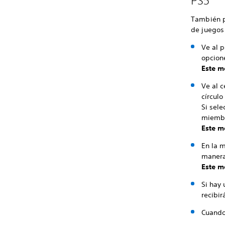
PS5
También pu
de juegos
Ve al p
opcione
Este m
Ve al c
círculo
Si sele
miemb
Este m
En la m
manera
Este m
Si hay 
recibir
Cuando 