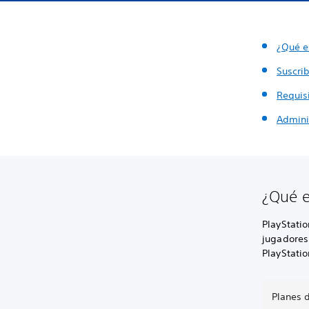
¿Qué e
Suscrib
Requisi
Adminis
¿Qué e
PlayStatio
jugadores 
PlayStatio
Planes d