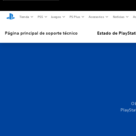
Tienda
PS5
Juegos
PS Plus
Accesorios
Noticias
As
Página principal de soporte técnico
Estado de PlayStat
Ob
PlaySta