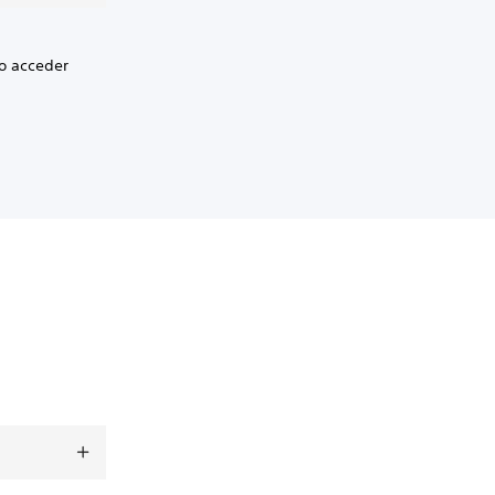
mo acceder