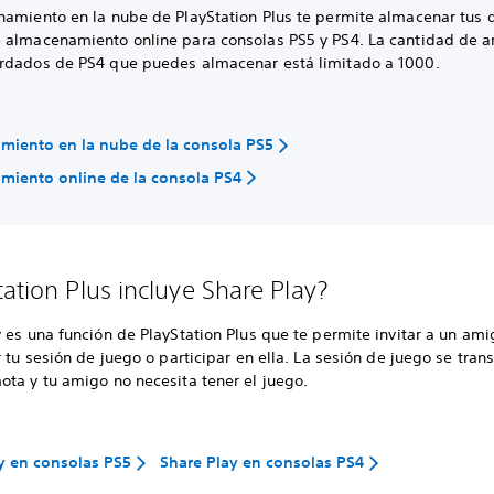
namiento en la nube de PlayStation Plus te permite almacenar tus 
 almacenamiento online para consolas PS5 y PS4. La cantidad de a
rdados de PS4 que puedes almacenar está limitado a 1000.
miento en la nube de la consola PS5
miento online de la consola PS4
tation Plus incluye Share Play?
 es una función de PlayStation Plus que te permite invitar a un ami
r tu sesión de juego o participar en ella. La sesión de juego se tran
ota y tu amigo no necesita tener el juego.
y en consolas PS5
Share Play en consolas PS4