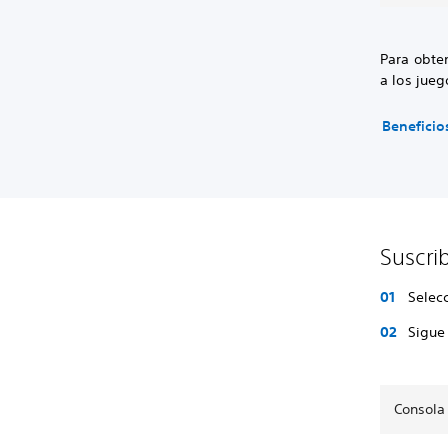
Para obte
a los jueg
Beneficio
Suscrib
Selec
Sigue 
Consola 