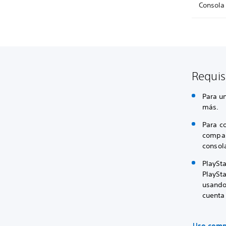
Consola 
Requis
Para un
más.
Para c
compar
consol
PlaySt
PlaySta
usando
cuenta 
Uso compa