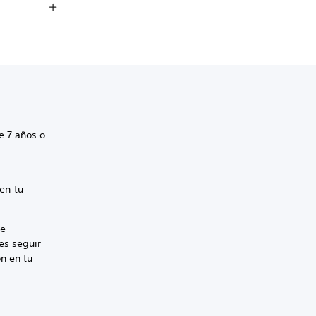
e 7 años o
en tu
de
es seguir
n en tu