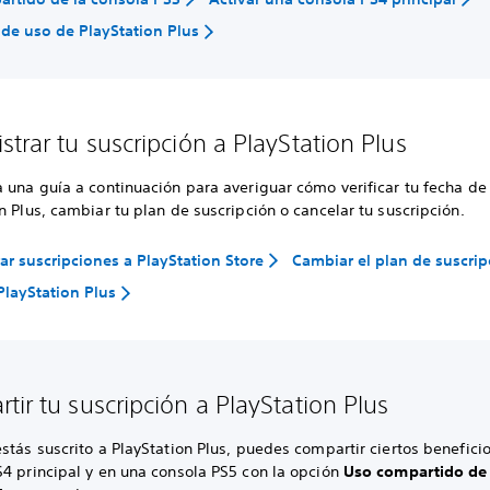
de uso de PlayStation Plus
strar tu suscripción a PlayStation Plus
a una guía a continuación para averiguar cómo verificar tu fecha d
n Plus, cambiar tu plan de suscripción o cancelar tu suscripción.
ar suscripciones a PlayStation Store
Cambiar el plan de suscrip
PlayStation Plus
tir tu suscripción a PlayStation Plus
stás suscrito a PlayStation Plus, puedes compartir ciertos beneficio
S4 principal y en una consola PS5 con la opción
Uso compartido de