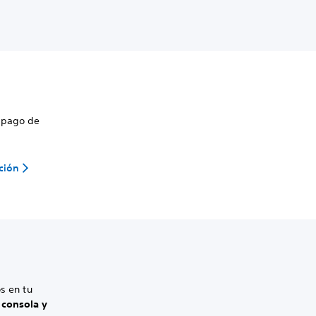
e pago de
ción
s en tu
 consola y