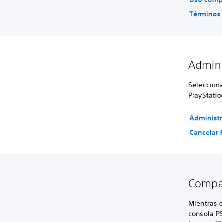
Términos 
Admini
Seleccion
PlayStatio
Administr
Cancelar 
Compar
Mientras e
consola P