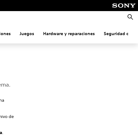
Busca
iones
Juegos
Hardware y reparaciones
Seguridad onlin
tema.
ema
chivo de
ma
.