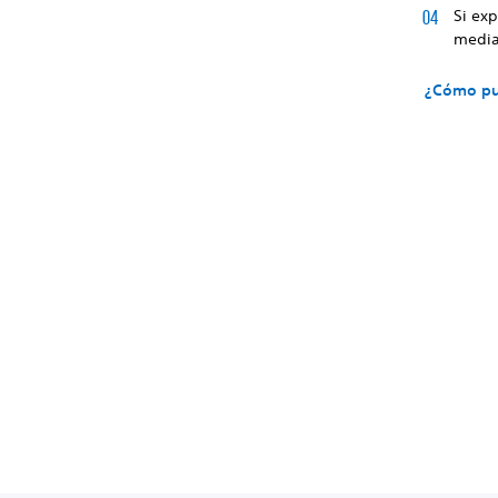
Si exp
media
¿Cómo pue