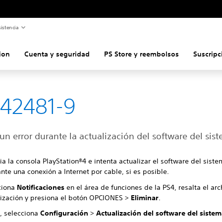
istencia
ion
Cuenta y seguridad
PS Store y reembolsos
Suscripc
42481-9
un error durante la actualización del software del sis
ia la consola PlayStation®4 e intenta actualizar el software del sist
te una conexión a Internet por cable, si es posible.
ciona
Notificaciones
en el área de funciones de la PS4, resalta el ar
lización y presiona el botón OPCIONES >
Eliminar
.
, selecciona
Configuración
>
Actualización del software del siste