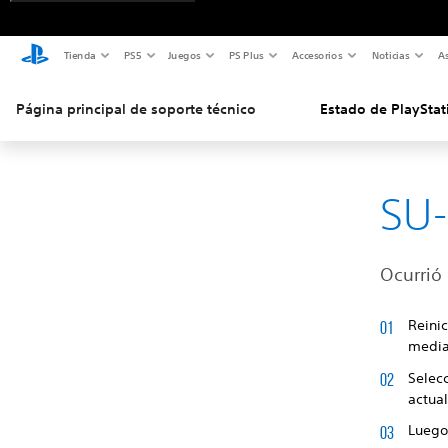
Tienda
PS5
Juegos
PS Plus
Accesorios
Noticias
As
Página principal de soporte técnico
Estado de PlayStat
SU-
Ocurrió 
Reinic
median
Selec
actua
Luego