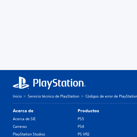
Inicio
Servicio técnico de PlayStation
Códigos de error de PlayStatio
Acerca de
Productos
Acerca de SIE
PS5
Carreras
PS4
PlayStation Studios
PS VR2