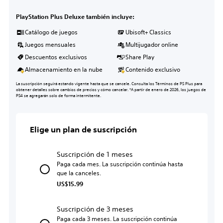
PlayStation Plus Deluxe también incluye:
Catálogo de juegos
Ubisoft+ Classics
Juegos mensuales
Multijugador online
Descuentos exclusivos
Share Play
Almacenamiento en la nube
Contenido exclusivo
La suscripción seguirá estando vigente hasta que se cancele. Consulta los Términos de PS Plus para
obtener detalles sobre cambios de precios y cómo cancelar. *A partir de enero de 2026, los juegos de
PS4 se agregarán solo de forma intermitente.
Elige un plan de suscripción
Suscripción de 1 meses
Paga cada mes. La suscripción continúa hasta
que la canceles.
US$15.99
Suscripción de 3 meses
Paga cada 3 meses. La suscripción continúa