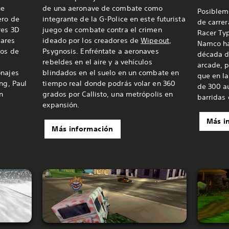
ue
de una aeronave de combate como
Posiblem
ero de
integrante de la G-Police en este futurista
de carrer
res 3D
juego de combate contra el crimen
Racer Ty
dares
ideado por los creadores de
Wipeout
,
Namco ha
gos de
Psygnosis. Enfréntate a aeronaves
década de
rebeldes en el aire y a vehículos
arcade, p
onajes
blindados en el suelo en un combate en
que en la
ng, Paul
tiempo real donde podrás volar en 360
de 300 a
n
grados por Callisto, una metrópolis en
barridas
expansión.
Más i
Más información