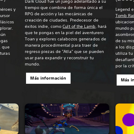
Dark Cloud fue un juego adelantado a su
tiempo que combina de forma única el
héroes y
Legend es
RPG de acción y las mecánicas de
ursor
Tomb Ra
creación de ciudades. Predecesor de
lásicos
ubicacio
éxitos indie, como
Cult of the Lamb
, hará
plorar.
mundo pa
que te pongas en la piel del aventurero
aún
asombros
Toan y explores calabozos generados de
agas
de su mi
manera procedimental para traer de
, que
a los dis
regreso piezas de "Atla" que se pueden
turas
utiliza t
usar para expandir y reconstruir tu
desafian
mundo.
por la crí
Más información
Más i