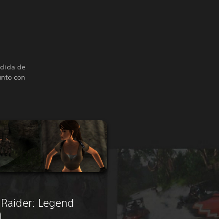
ndida de
unto con
Raider: Legend
)