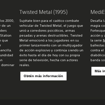
Twisted Metal (1995)
MediEv
 los 2000,
Sujétate bien para el caótico combate
Desafía l
r de un
vehicular de Twisted Metal, el juego que
magia con
rders
unió a corredores psicóticos, armas
Fortesqu
yStation
pesadas y arenas destructibles. Twisted
acción y 
e que
Metal emocionó a los jugadores en su
la serie
M
r
primer lanzamiento con un multijugador
ballestas
encilla.
de acción explosivo y continúa siendo un
contra el
fundidad
éxito hasta el día de hoy con su propia
diabólico
an
serie de televisión, hecha con actores
banda son
e dominar
reales.
Más i
Obtén más información