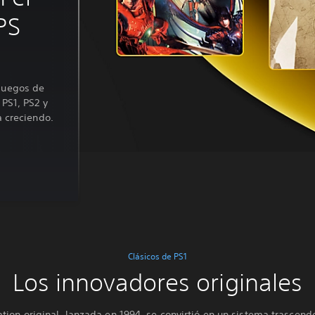
PS
juegos de
 PS1, PS2 y
a creciendo.
Clásicos de PS1
Los innovadores originales
ation original, lanzada en 1994, se convirtió en un sistema trascend