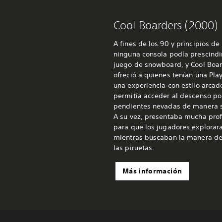
Cool Boarders (2000)
A fines de los 90 y principios de
ninguna consola podía prescindi
juego de snowboard, y Cool Boa
ofreció a quienes tenían una Pla
una experiencia con estilo arcad
permitía acceder al descenso po
pendientes nevadas de manera s
A su vez, presentaba mucha pro
para que los jugadores explorar
mientras buscaban la manera d
las piruetas.
Más información