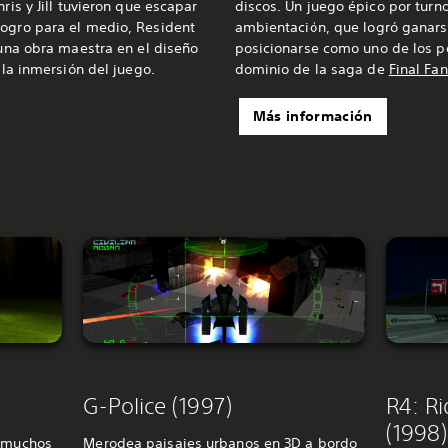
ris y Jill tuvieron que escapar
discos. Un juego épico por turn
logro para el medio, Resident
ambientación, que logró ganar
 una obra maestra en el diseño
posicionarse como uno de los p
y la inmersión del juego.
dominio de la saga de
Final Fa
Más información
G-Police (1997)
R4: R
(1998)
s muchos
Merodea paisajes urbanos en 3D a bordo