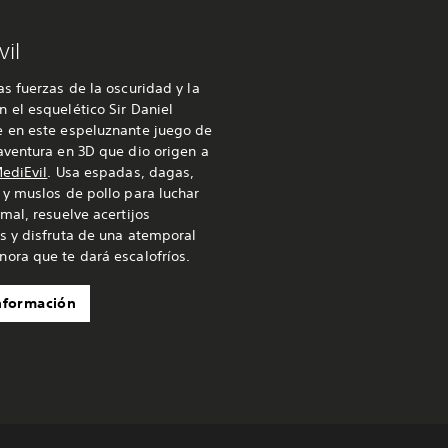
il
as fuerzas de la oscuridad y la
 el esquelético Sir Daniel
e en este espeluznante juego de
aventura en 3D que dio origen a
ediEvil
. Usa espadas, dagas,
 y muslos de pollo para luchar
 mal, resuelve acertijos
s y disfruta de una atemporal
ora que te dará escalofríos.
nformación