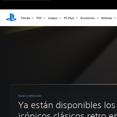
Tienda
PS5
Juegos
PS Plus
Accesorios
Noticias
Guías y editoriales
Ya están disponibles los
icónicos clásicos retro e