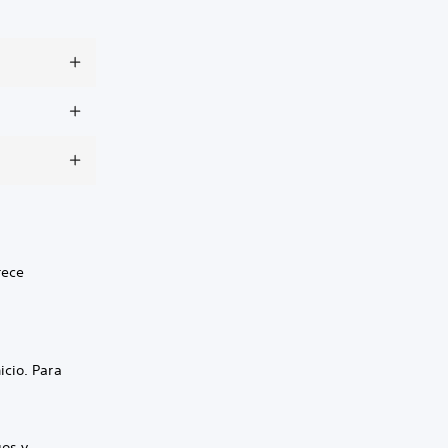
rece
icio. Para
gos y