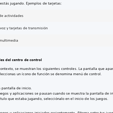
 estás jugando. Ejemplos de tarjetas:
de actividades
voz y tarjetas de transmisión
 multimedia
les del centro de control
ontexto, se muestran los siguientes controles. La pantalla que apa
leccionas un ícono de función se denomina menú de control.
 pantalla de inicio.
uegos y aplicaciones se pausan cuando se muestra la pantalla de in
título que estaba jugando, selecciónalo en el inicio de los juegos.
egos y aplicaciones iniciados recientemente. Alterna entre tus jue