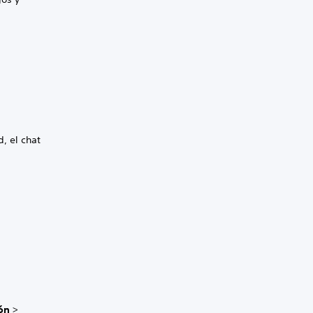
, el chat
ón
>