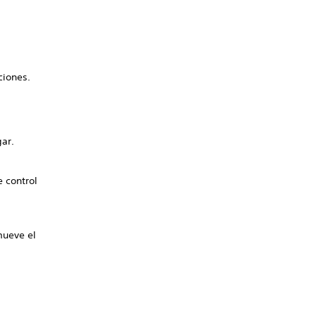
ciones.
gar.
.
e control
mueve el