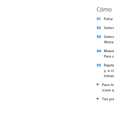
Cómo p
Pulsa 
Selecc
Selec
Ahora
Mueve 
Para o
Repite
y, a c
Volver
Para mo
ícono a
Ten pr