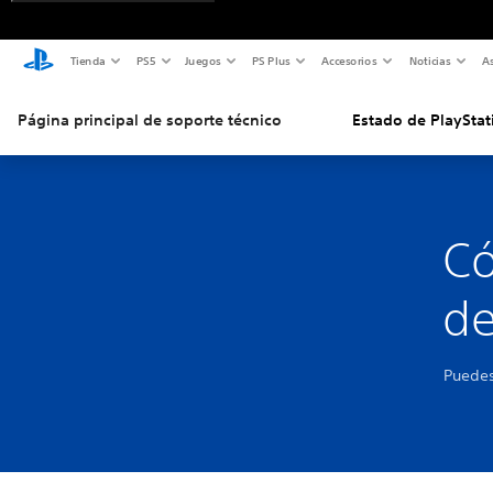
Tienda
PS5
Juegos
PS Plus
Accesorios
Noticias
As
Página principal de soporte técnico
Estado de PlayStat
Có
de
Puedes