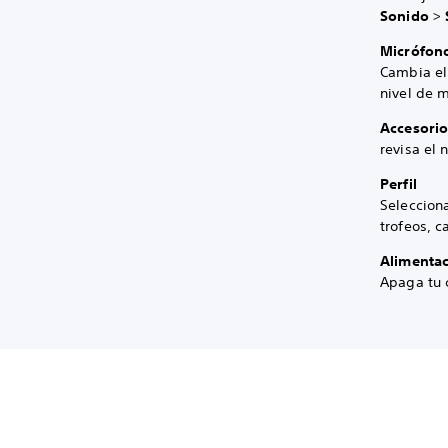
Sonido
>
Micrófon
Cambia el 
nivel de m
Accesorio
revisa el 
Perfil
Selecciona
trofeos, c
Alimenta
Apaga tu 