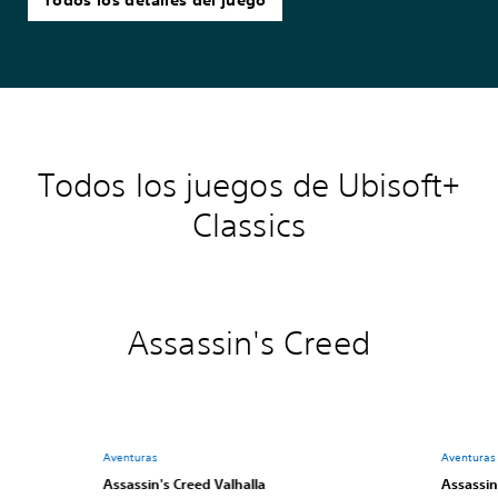
Todos los detalles del juego
Todos los juegos de Ubisoft+
Classics
Assassin's Creed
Aventuras
Aventuras
Assassin's Creed Valhalla
Assassin