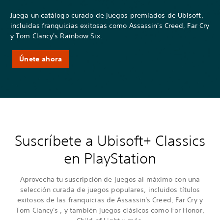
Juega un catálogo curado de juegos premiados de Ubisoft,
incluidas franquicias exitosas como Assassin's Creed, Far Cry
y Tom Clancy's Rainbow Six.
Únete ahora
Suscríbete a Ubisoft+ Classics
en PlayStation
Aprovecha tu suscripción de juegos al máximo con una
selección curada de juegos populares, incluidos títulos
exitosos de las franquicias de Assassin's Creed, Far Cry y
Tom Clancy's , y también juegos clásicos como For Honor,