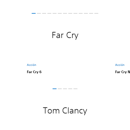
Far Cry
Acción
Acción
Far Cry 6
Far Cry
Tom Clancy