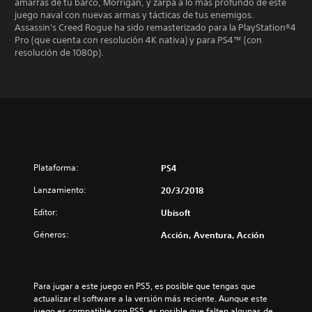
amarras de tu barco, Morrigan, y zarpa a lo más profundo de este
juego naval con nuevas armas y tácticas de tus enemigos.
Assassin's Creed Rogue ha sido remasterizado para la PlayStation®4
Pro (que cuenta con resolución 4K nativa) y para PS4™ (con
resolución de 1080p).
Plataforma:
PS4
Lanzamiento:
20/3/2018
Editor:
Ubisoft
Géneros:
Acción, Aventura, Acción
Para jugar a este juego en PS5, es posible que tengas que 
actualizar el software a la versión más reciente. Aunque este 
juego es compatible con PS5, es posible que falten algunas de 