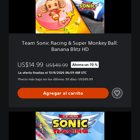
n
i
c
R
a
c
i
Team Sonic Racing & Super Monkey Ball:
n
Banana Blitz HD
g
&
S
US$14.99
US$49.99
Ahorra un 70 %
Rebajado del precio original de US$49.99
u
La oferta finaliza el 13/8/2026 06:59 AM UTC
p
Precio más bajo en los últimos 30 días: US$49.99
e
r
M
Agregar al carrito
o
n
k
T
e
e
y
a
B
m
a
S
l