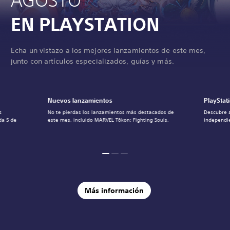
EN PLAYSTATION
Echa un vistazo a los mejores lanzamientos de este mes,
junto con artículos especializados, guías y más.
Nuevos lanzamientos
PlayStat
s
No te pierdas los lanzamientos más destacados de
Descubre 
da 5 de
este mes, incluido MARVEL Tōkon: Fighting Souls.
independie
Más información