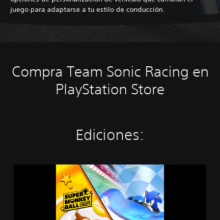
juego para adaptarse a tu estilo de conducción.
Compra Team Sonic Racing en
PlayStation Store
Ediciones:
T
e
a
m
S
o