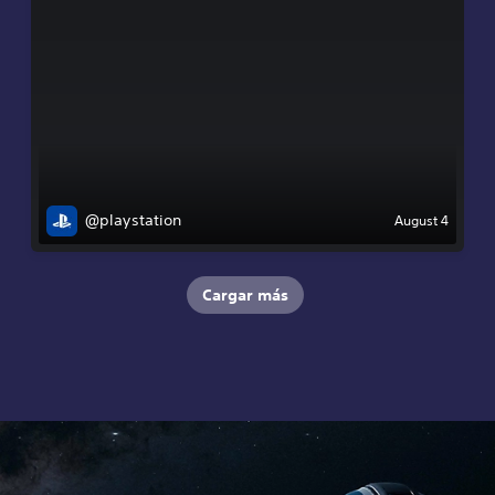
@playstation
August 4
Cargar más