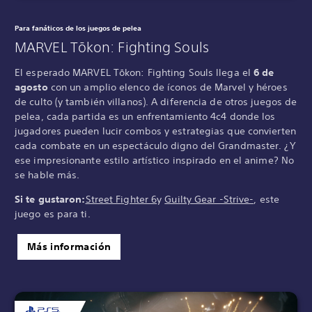
Para fanáticos de los juegos de pelea
MARVEL Tōkon: Fighting Souls
El esperado MARVEL Tōkon: Fighting Souls llega el
6 de
agosto
con un amplio elenco de íconos de Marvel y héroes
de culto (y también villanos). A diferencia de otros juegos de
pelea, cada partida es un enfrentamiento 4c4 donde los
jugadores pueden lucir combos y estrategias que convierten
cada combate en un espectáculo digno del Grandmaster. ¿Y
ese impresionante estilo artístico inspirado en el anime? No
se hable más.
Si te gustaron:
Street Fighter 6
y
Guilty Gear -Strive-
, este
juego es para ti.
Más información