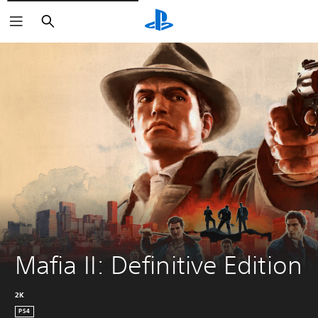
Buscar
Mafia II: Definitive Edition
2K
PS4