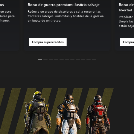
dos
Bono de guerra premium: Justicia salvaje
Bono de 
libertad
con este
Reúne a un grupo de pistoleros y sal a recorrer las
duras para
fronteras salvajes, indómitas y hostiles de la galaxia
Prepárate 
Dínamo.
en busca de un tiroteo.
Limpia las
están bajo
Compra supercréditos
Compra