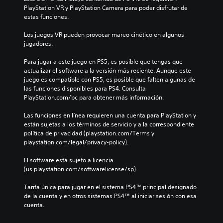
d
l
n
PlayStation VR y PlayStation Camera para poder disfrutar de 
d
e
o
a
estas funciones.
u
c
s
l
r
á
p
g
Los juegos VR pueden provocar mareo cinético en algunos 
a
m
a
u
jugadores.
n
a
r
n
t
r
a
a
Para jugar a este juego en PS5, es posible que tengas que 
e
a
l
s
actualizar el software a la versión más reciente. Aunque este 
e
n
a
o
juego es compatible con PS5, es posible que falten algunas de 
l
i
h
p
las funciones disponibles para PS4. Consulta 
g
e
i
c
PlayStation.com/bc para obtener más información.
a
f
s
i
m
e
t
o
Las funciones en línea requieren una cuenta para PlayStation y 
e
c
o
n
están sujetas a los términos de servicio y a la correspondiente 
p
t
r
e
política de privacidad (playstation.com/Terms y 
l
o
i
s
playstation.com/legal/privacy-policy).
a
s
a
d
y
q
y
e
El software está sujeto a licencia 
o
u
l
s
(us.playstation.com/softwarelicense/sp).
l
e
o
e
a
p
s
n
Tarifa única para jugar en el sistema PS4™ principal designado 
e
o
p
s
de la cuenta y en otros sistemas PS4™ al iniciar sesión con esa 
x
d
e
i
cuenta.
p
r
r
b
e
í
s
i