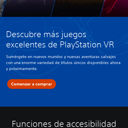
Descubre más juegos
excelentes de PlayStation VR
Sumérgete en nuevos mundos y nuevas aventuras salvajes
con una enorme variedad de títulos únicos disponibles ahora
y próximamente.
Comenzar a comprar
Funciones de accesibilidad
C
S
S
P