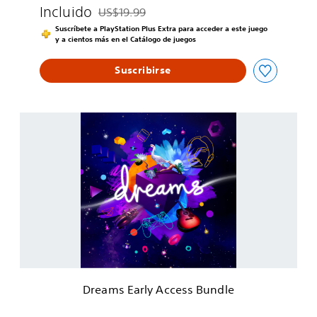
Incluido
US$19.99
Rebajado del precio original de US$19.99
Suscríbete a PlayStation Plus Extra para acceder a este juego
y a cientos más en el Catálogo de juegos
Suscribirse
D
r
e
a
m
s
E
a
r
l
y
A
c
Dreams Early Access Bundle
c
e