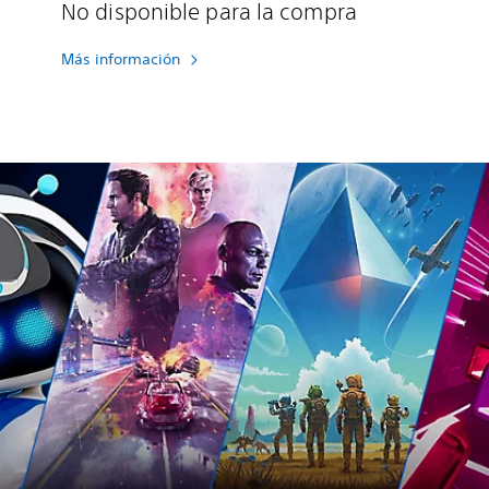
s
No disponible para la compra
s
B
Más información
u
n
d
l
e