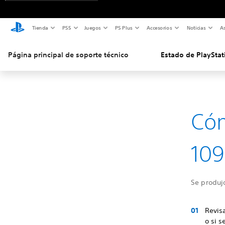
Tienda
PS5
Juegos
PS Plus
Accesorios
Noticias
As
Página principal de soporte técnico
Estado de PlayStat
Cóm
109
Se produjo
Revisa
o si 