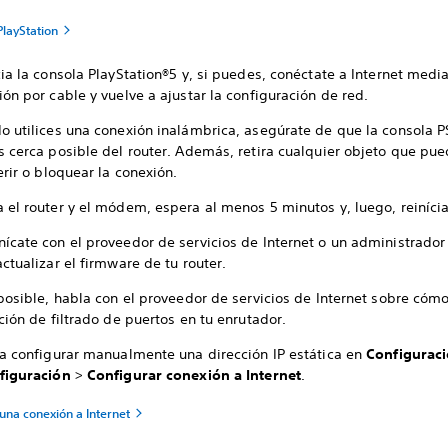
PlayStation
cia la consola PlayStation®5 y, si puedes, conéctate a Internet medi
ón por cable y vuelve a ajustar la configuración de red.
o utilices una conexión inalámbrica, asegúrate de que la consola P
s cerca posible del router. Además, retira cualquier objeto que pu
erir o bloquear la conexión.
 el router y el módem, espera al menos 5 minutos y, luego, reinícia
ícate con el proveedor de servicios de Internet o un administrador
ctualizar el firmware de tu router.
 posible, habla con el proveedor de servicios de Internet sobre cóm
ción de filtrado de puertos en tu enrutador.
ta configurar manualmente una dirección IP estática en
Configurac
figuración
>
Configurar conexión a Internet
.
una conexión a Internet