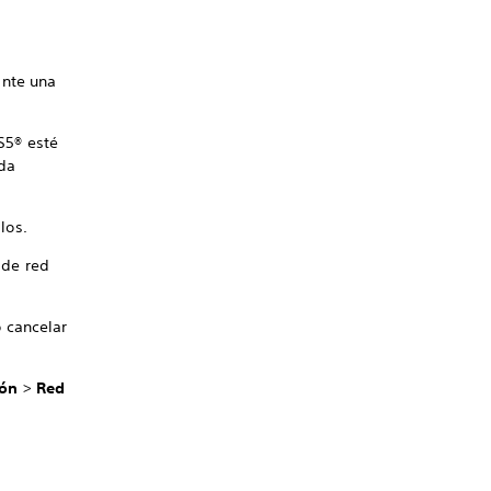
ante una
S5® esté
eda
los.
 de red
o cancelar
ión
>
Red