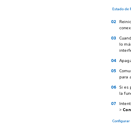
Estado de 
Reini
conexi
Cuand
lo má
interf
Apaga
Comun
para a
Si es
la fun
Inten
>
Con
Configurar 