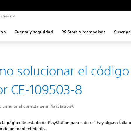
istencia
ion
Cuenta y seguridad
PS Store y reembolsos
Suscripc
o solucionar el código
or CE-109503-8
 un error al conectarse a PlayStation®.
 la página de estado de PlayStation para saber si hay alguna falla o
zando un mantenimiento.