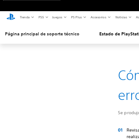
Tienda
PS5
Juegos
PS Plus
Accesorios
Noticias
As
Página principal de soporte técnico
Estado de PlayStat
Cóm
err
Se produjo
Revisa
reali