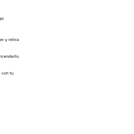
et.
r y retira
ncenderlo.
 con tu