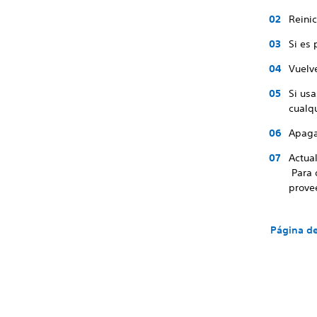
Reinic
Si es 
Vuelve
Si usa
cualq
Apaga
Actual
Para 
provee
Página de