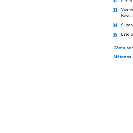
Vuelv
Revis
Si co
Esto 
Cómo admi
Métodos d