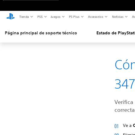
Tienda
PS5
Juegos
PS Plus
Accesorios
Noticias
As
Página principal de soporte técnico
Estado de PlayStat
Cóm
347
Verific
correcta
Ve a
Elimi