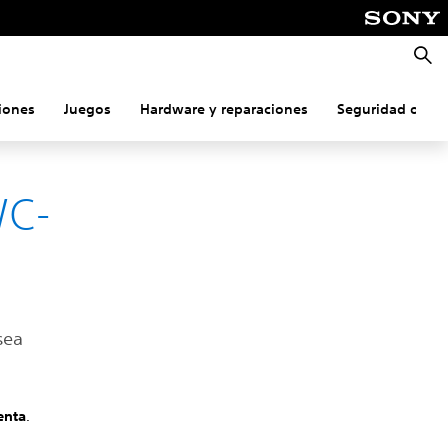
Busca
iones
Juegos
Hardware y reparaciones
Seguridad onlin
WC-
sea
enta
.