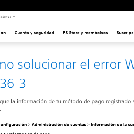
istencia
ion
Cuenta y seguridad
PS Store y reembolsos
Suscripc
o solucionar el error 
36-3
a que la información de tu método de pago registrado 
.
Configuración
>
Administración de cuentas
>
Información de la cu
na tu información de pago.