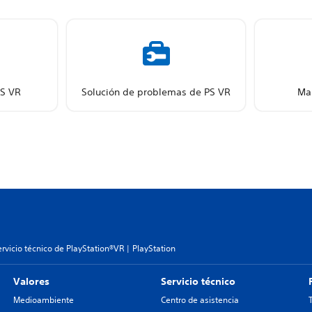
PS VR
Solución de problemas de PS VR
Ma
rvicio técnico de PlayStation®VR | PlayStation
Valores
Servicio técnico
Medioambiente
Centro de asistencia