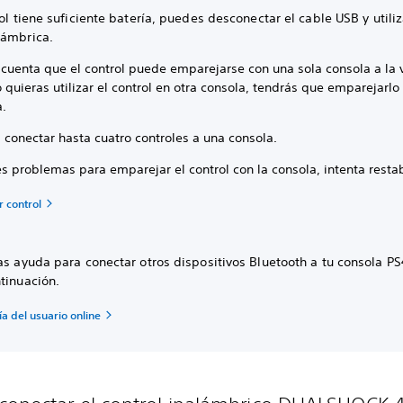
rol tiene suficiente batería, puedes desconectar el cable USB y utili
lámbrica.
 cuenta que el control puede emparejarse con una sola consola a la 
quieras utilizar el control en otra consola, tendrás que emparejarlo
a.
 conectar hasta cuatro controles a una consola.
es problemas para emparejar el control con la consola, intenta resta
 control
as ayuda para conectar otros dispositivos Bluetooth a tu consola PS4
ntinuación.
uía del usuario online