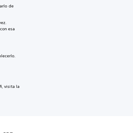
zarlo de
vez.
 con esa
blecerlo.
, visita la