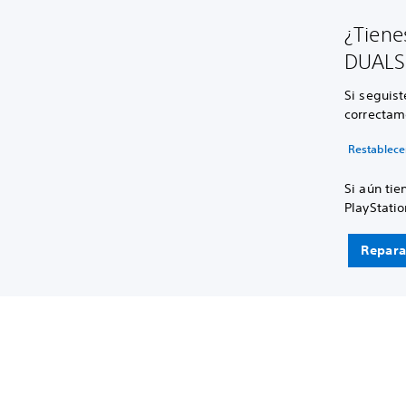
¿Tiene
DUALS
Si seguist
correctame
Restablecer
Si aún ti
PlayStatio
Repara