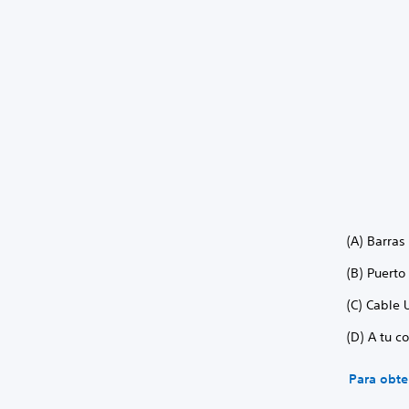
(A) Barra
(B) Puerto
(C) Cable
(D) A tu c
Para obte