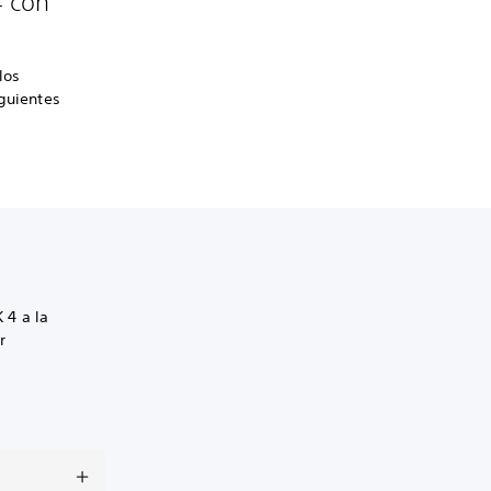
4 con
los
iguientes
 4 a la
r