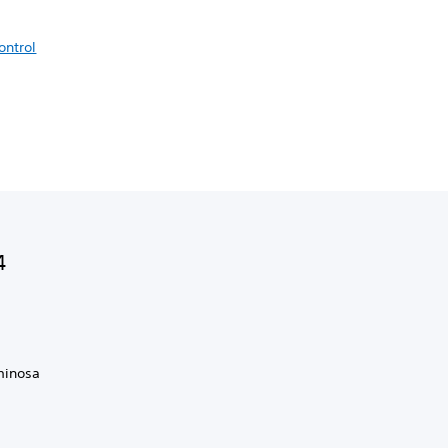
ontrol
4
uminosa