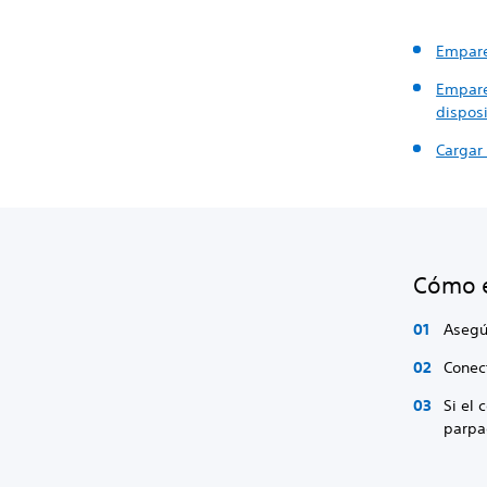
Empare
Emparej
disposi
Cargar 
Cómo e
Asegú
Conect
Si el
parpa