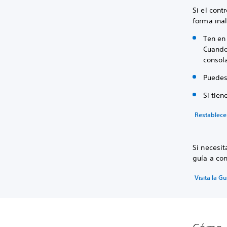
Si el cont
forma ina
Ten en
Cuando 
consol
Puedes
Si tien
Restablecer
Si necesit
guía a co
Visita la G