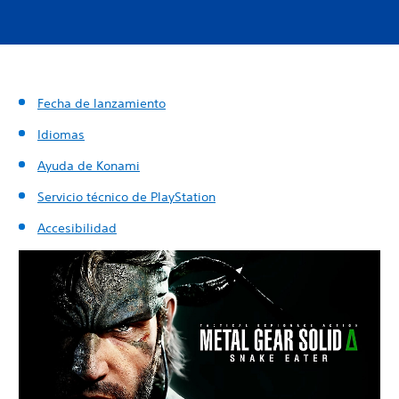
Fecha de lanzamiento
Idiomas
Ayuda de Konami
Servicio técnico de PlayStation
Accesibilidad