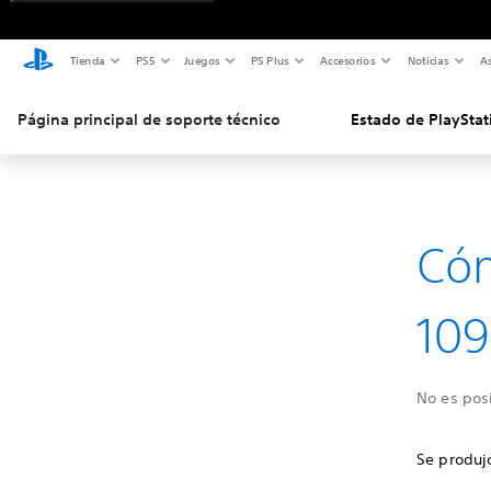
Tienda
PS5
Juegos
PS Plus
Accesorios
Noticias
As
Página principal de soporte técnico
Estado de PlayStat
Cóm
109
No es posi
Se produjo