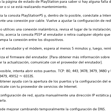
 la página de estado de PlayStation para saber si hay alguna falla d
or o si se está realizando mantenimiento.
ia la consola PlayStation®5 y, dentro de lo posible, conéctate a Inter
nte una conexión por cable. Vuelve a ajustar la configuración de red
 utilices una conexión inalámbrica, revisa el lugar de la instalación
o, acerca la consola PS5® al enrutador o retira cualquier objeto que
umpa la conexión entre los dispositivos.
 el enrutador y el módem, espera al menos 5 minutos y, luego, reiní
liza el firmware del enrutador. (Para obtener más información sobr
ar la actualización, comunícate con el proveedor del enrutador).
posible, intenta abrir estos puertos. TCP: 80, 443, 3478, 3479, 3480 y
 3479, 49152 ～ 65535.
btener ayuda con la apertura de los puertos y la configuración del e
ícate con tu proveedor de servicios de Internet.
 configuración de red, ajusta manualmente una dirección IP estática 
arla.
ede mejorar cambiando temporalmente la configuración de DNS.