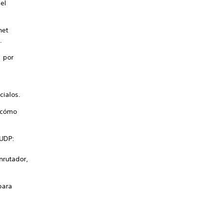
el
net
.
; por
cialos.
e cómo
 UDP:
nrutador,
para