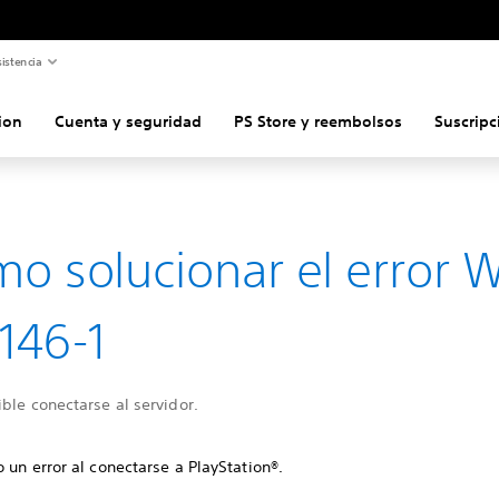
istencia
ion
Cuenta y seguridad
PS Store y reembolsos
Suscripc
o solucionar el error 
146-1
ble conectarse al servidor.
 un error al conectarse a PlayStation®.