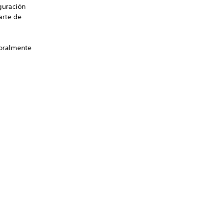
guración
arte de
poralmente