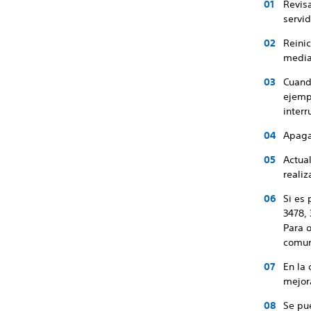
Revisa
servid
Reinic
media
Cuando
ejempl
interr
Apaga
Actua
realiz
Si es 
3478,
Para o
comun
En la
mejor
Se pu