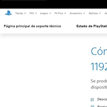
Tienda
PS5
Juegos
PS Plus
Accesorios
Noticias
As
Página principal de soporte técnico
Estado de PlayStat
Cóm
119
Se produ
disposit
Desco
Reinic