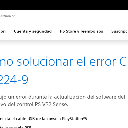
istencia
ion
Cuenta y seguridad
PS Store y reembolsos
Suscripc
o solucionar el error C
224-9
jo un error durante la actualización del software del
ivo del control PS VR2 Sense.
necta el cable USB de la consola PlayStation®5.
ia la consola PS5.