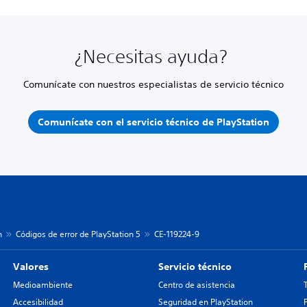
¿Necesitas ayuda?
Comunícate con nuestros especialistas de servicio técnico
Comunícate con el servicio técnico de PlayStation
n
Códigos de error de PlayStation 5
CE-119224-9
Valores
Servicio técnico
Medioambiente
Centro de asistencia
Accesibilidad
Seguridad en PlayStation