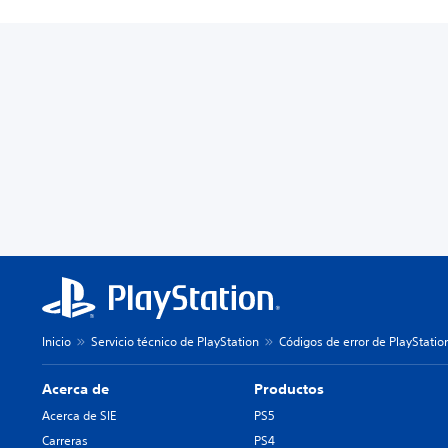
Inicio
Servicio técnico de PlayStation
Códigos de error de PlayStatio
Acerca de
Productos
Acerca de SIE
PS5
Carreras
PS4