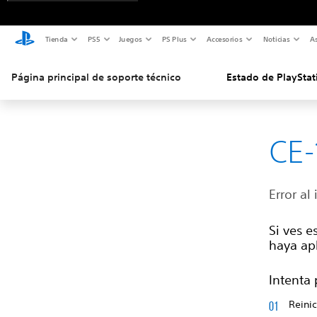
Tienda
PS5
Juegos
PS Plus
Accesorios
Noticias
As
Página principal de soporte técnico
Estado de PlayStat
CE-
Error al 
Si ves e
haya apl
Intenta 
Reinic