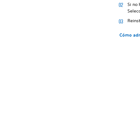
Si no
Selecc
Reinst
Cómo admi