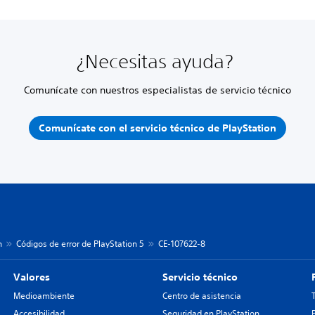
¿Necesitas ayuda?
Comunícate con nuestros especialistas de servicio técnico
Comunícate con el servicio técnico de PlayStation
n
Códigos de error de PlayStation 5
CE-107622-8
Valores
Servicio técnico
Medioambiente
Centro de asistencia
Accesibilidad
Seguridad en PlayStation