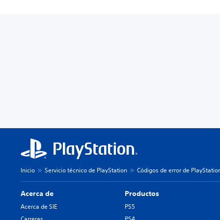
Inicio
Servicio técnico de PlayStation
Códigos de error de PlayStatio
Acerca de
Productos
Acerca de SIE
PS5
Carreras
PS4