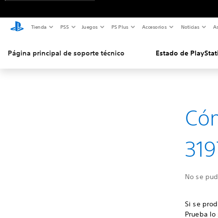
Tienda
PS5
Juegos
PS Plus
Accesorios
Noticias
As
Página principal de soporte técnico
Estado de PlayStat
Cóm
319
No se pud
Si se prod
Prueba lo 