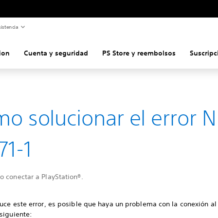
istencia
ion
Cuenta y seguridad
PS Store y reembolsos
Suscripc
o solucionar el error N
71-1
o conectar a PlayStation®.
uce este error, es posible que haya un problema con la conexión al 
siguiente: