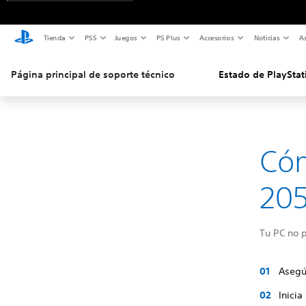
Tienda
PS5
Juegos
PS Plus
Accesorios
Noticias
As
Página principal de soporte técnico
Estado de PlayStat
Cóm
20
Tu PC no p
Asegú
Inicia