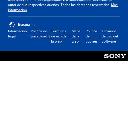
autor de sus respectivos dueños. Todos los derechos reservados.
Más
información
España
Información
Política de
Términos
Mapa
Política
Términos
legal
privacidad
de uso de
de la
de
de uso del
la web
web
cookies
Software