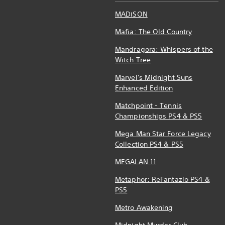
MADiSON
Mafia: The Old Country
Mandragora: Whispers of the
Witch Tree
Marvel's Midnight Suns
Enhanced Edition
Matchpoint - Tennis
Championships PS4 & PS5
Mega Man Star Force Legacy
Collection PS4 & PS5
MEGALAN 11
Metaphor: ReFantazio PS4 &
PS5
Metro Awakening