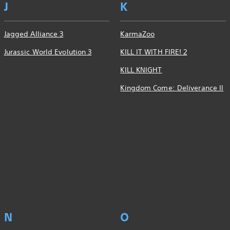
J
K
Jagged Alliance 3
KarmaZoo
Jurassic World Evolution 3
KILL IT WITH FIRE! 2
KILL KNIGHT
Kingdom Come: Deliverance II
N
O