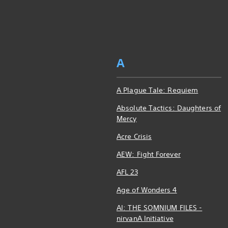
A
A Plague Tale: Requiem
Absolute Tactics: Daughters of
Mercy
Acre Crisis
AEW: Fight Forever
AFL 23
Age of Wonders 4
AI: THE SOMNIUM FILES -
nirvanA Initiative