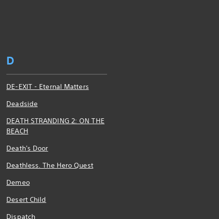
D
DE-EXIT - Eternal Matters
Deadside
DEATH STRANDING 2: ON THE
BEACH
Death's Door
Deathless. The Hero Quest
Demeo
Desert Child
Dispatch