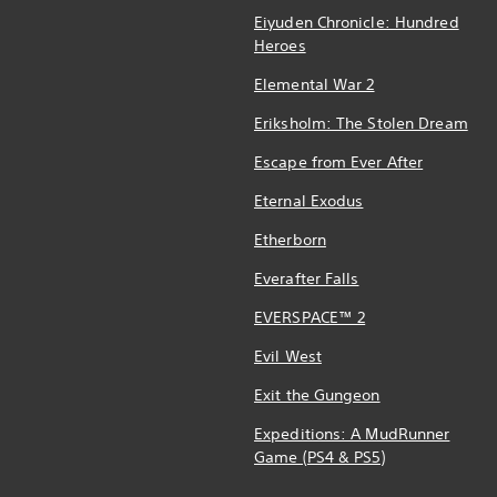
Eiyuden Chronicle: Hundred
Heroes
Elemental War 2
Eriksholm: The Stolen Dream
Escape from Ever After
Eternal Exodus
Etherborn
Everafter Falls
EVERSPACE™ 2
Evil West
Exit the Gungeon
Expeditions: A MudRunner
Game (PS4 & PS5)