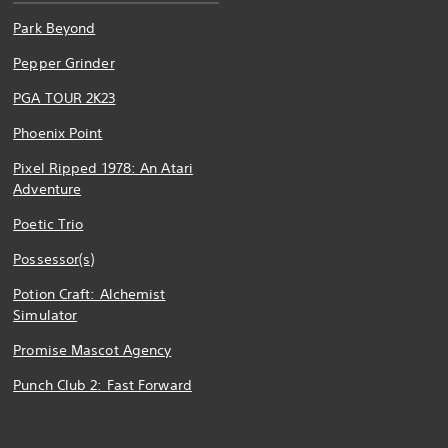
Park Beyond
Pepper Grinder
PGA TOUR 2K23
Phoenix Point
Pixel Ripped 1978: An Atari
Adventure
Poetic Trio
Possessor(s)
Potion Craft: Alchemist
Simulator
Promise Mascot Agency
Punch Club 2: Fast Forward