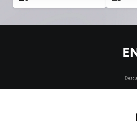
E
Descu