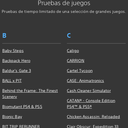
Pruebas de juegos
Pruebas de tiempo limitado de una selección de grandes juegos.
B
C
Baby Steps
Caligo
Backpack Hero
CARRION
Baldur's Gate 3
Cartel Tycoon
BALL x PIT
CASE: Animatronics
Behind the Frame: The Finest
Cash Cleaner Simulator
Scenery
CATAN® - Console Edition
Biomutant PS4 & PS5
PS4™ & PS5®
Bionic Bay
Chicken Assassin: Reloaded
BIT.TRIP RERUNNER
Clair Obscur: Expedition 33