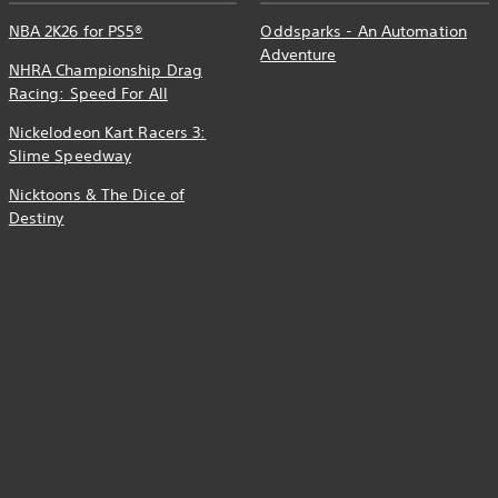
NBA 2K26 for PS5®
Oddsparks - An Automation
Adventure
NHRA Championship Drag
Racing: Speed For All
Nickelodeon Kart Racers 3:
Slime Speedway
Nicktoons & The Dice of
Destiny