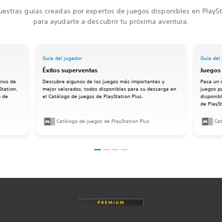
uestras guías creadas por expertos de juegos disponibles en PlaySt
para ayudarte a descubrir tu próxima aventura.
Guía del jugador
Guía del
Éxitos superventas
Juegos 
unos de
Descubre algunos de los juegos más importantes y
Pasa un r
Station,
mejor valorados, todos disponibles para su descarga en
juegos p
o de
el Catálogo de juegos de PlayStation Plus.
disponib
de PlaySt
Catálogo de juegos de PlayStation Plus
Cat