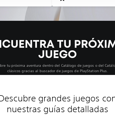
NCUENTRA TU PRÓXI
JUEGO
bre tu próxima aventura dentro del Catálogo de juegos o del Catál
clásicos gracias al buscador de juegos de PlayStation Plus.
Descubre grandes juegos co
nuestras guías detalladas