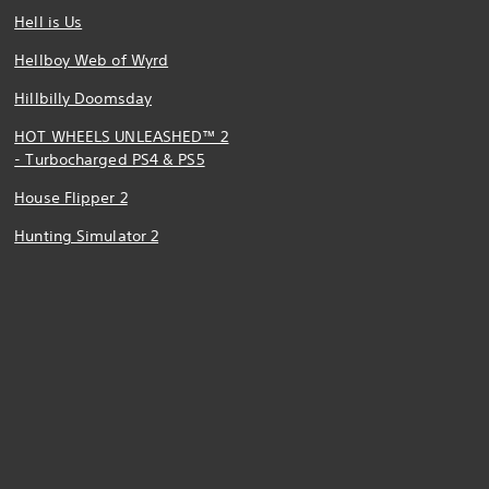
Hell is Us
Hellboy Web of Wyrd
Hillbilly Doomsday
HOT WHEELS UNLEASHED™ 2
- Turbocharged PS4 & PS5
House Flipper 2
Hunting Simulator 2