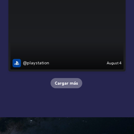
@playstation
August 4
Cargar más