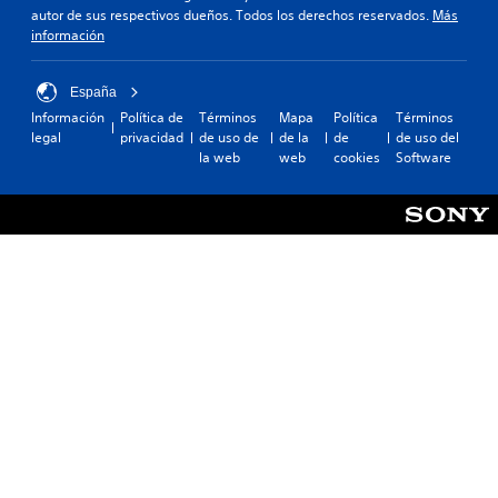
autor de sus respectivos dueños. Todos los derechos reservados.
Más
información
España
Información
Política de
Términos
Mapa
Política
Términos
legal
privacidad
de uso de
de la
de
de uso del
la web
web
cookies
Software