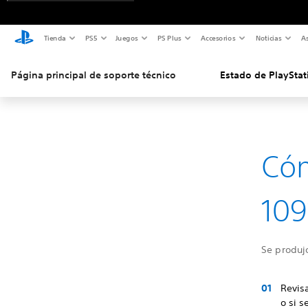
Tienda
PS5
Juegos
PS Plus
Accesorios
Noticias
As
Página principal de soporte técnico
Estado de PlayStat
Cóm
109
Se produjo
Revisa
o si 