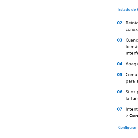
Estado de 
Reini
conexi
Cuand
lo má
interf
Apaga
Comun
para a
Si es
la fun
Inten
>
Con
Configurar 