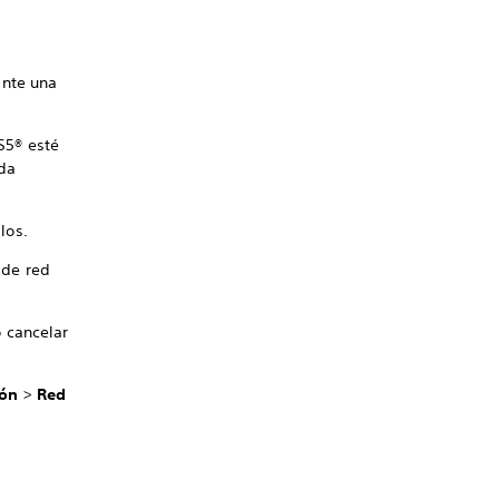
ante una
S5® esté
eda
los.
 de red
o cancelar
ión
>
Red