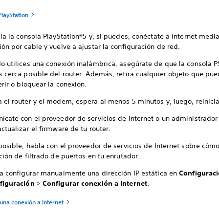
PlayStation
cia la consola PlayStation®5 y, si puedes, conéctate a Internet medi
ón por cable y vuelve a ajustar la configuración de red.
o utilices una conexión inalámbrica, asegúrate de que la consola P
s cerca posible del router. Además, retira cualquier objeto que pu
erir o bloquear la conexión.
 el router y el módem, espera al menos 5 minutos y, luego, reinícia
ícate con el proveedor de servicios de Internet o un administrador
ctualizar el firmware de tu router.
 posible, habla con el proveedor de servicios de Internet sobre cóm
ción de filtrado de puertos en tu enrutador.
ta configurar manualmente una dirección IP estática en
Configurac
figuración
>
Configurar conexión a Internet
.
una conexión a Internet