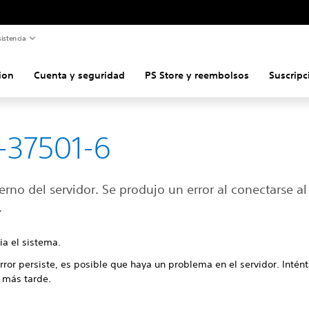
istencia
ion
Cuenta y seguridad
PS Store y reembolsos
Suscripc
-37501-6
terno del servidor. Se produjo un error al conectarse al
.
ia el sistema.
error persiste, es posible que haya un problema en el servidor. Intén
 más tarde.