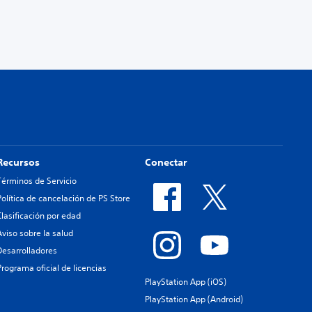
Recursos
Conectar
Términos de Servicio
Política de cancelación de PS Store
Clasificación por edad
Aviso sobre la salud
Desarrolladores
Programa oficial de licencias
PlayStation App (iOS)
PlayStation App (Android)