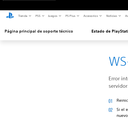
Tienda
PS5
Juegos
PS Plus
Accesorios
Noticias
As
Página principal de soporte técnico
Estado de PlayStat
WS
Error in
servidor
Reinic
Si el 
nuevo